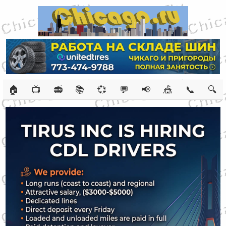
🏠
📺
📻
📚
💞
💬
📢
🎪
📞
🔍