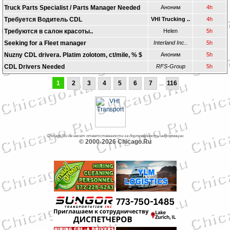
Truck Parts Specialist / Parts Manager Needed
Аноним
4h
Требуется Водитель CDL
VHI Trucking ..
4h
Требуются в салон красоты..
Helen
5h
Seeking for a Fleet manager
Interland Inc..
5h
Nuzny CDL drivera. Platim zolotom, ct/mile, % $
Аноним
5h
CDL Drivers Needed
RFS-Group
5h
1
2
3
4
5
6
7
...
116
Chicago.Ru не несет ответственности за достоверность информации
© 2000-2026 Chicago.Ru