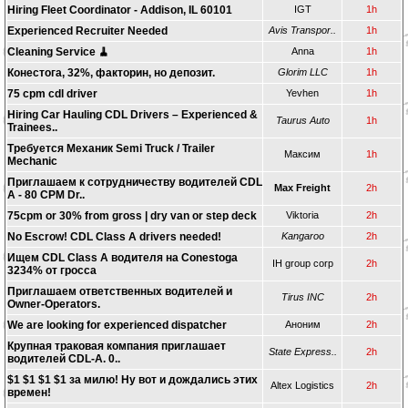
Hiring Fleet Coordinator - Addison, IL 60101
IGT
1h
Experienced Recruiter Needed
Avis Transpor..
1h
Cleaning Service 🧹
Anna
1h
Конестога, 32%, факторин, но депозит.
Glorim LLC
1h
75 cpm cdl driver
Yevhen
1h
Hiring Car Hauling CDL Drivers – Experienced &
Taurus Auto
1h
Trainees..
Требуется Механик Semi Truck / Trailer
Максим
1h
Mechanic
Приглашаем к сотрудничеству водителей CDL
Max Freight
2h
A - 80 CPM Dr..
75cpm or 30% from gross | dry van or step deck
Viktoria
2h
No Escrow! CDL Class A drivers needed!
Kangaroo
2h
Ищем CDL Class A водителя на Conestoga
IH group corp
2h
3234% от гросса
Приглашаем ответственных водителей и
Tirus INC
2h
Owner-Operators.
We are looking for experienced dispatcher
Аноним
2h
Крупная траковая компания приглашает
State Express..
2h
водителей CDL-A. 0..
$1 $1 $1 $1 за милю! Ну вот и дождались этих
Altex Logistics
2h
времен!