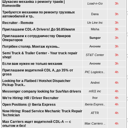
Шукаємо механіка з ремонту траків |
Load-n-Go
3h
Romeoville
Требуются механики по ремонту грузовых
Dana
3h
автомобилей и тр..
Recruiter - Remote
Ue Line Inc
3h
Приглашаем CDL-A Drivers! До $0.85/миля
Misha
3h
Приглашаем к сотрудничеству Овнеров
Sungor
3h
Операторов
Потрібен столяр. Монтаж кухонь..
Аноним
3h
Semi Truck & Trailer Center - Your truck repair
ST&T Center
3h
shop!
Если вам нужен не только механик
Аноним
3h
Приглашаем водителей CDL A, до 35% от
PIC Logistics..
4h
gross
Looking for a Flatbed / Hotshot Dispatcher
Andrei
4h
Pickup Truck..
Messenger company looking for Suv/Van drivers
m911 inc
4h
We’re Hiring: HR / Driver Recruiter
Ihor
4h
Open Positions @ Iberia Express
Iberia Expres..
4h
Now Hiring: Road Service Mechanic Truck Repair
ATTR
4h
Technician
Max Carriers ищет водителей CDL-A — с
Max Carriers ..
4h
опытом и без!