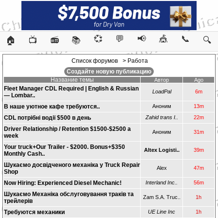
💞
💬
📢
🎪
📞
🏠
📺
📻
📚
🔍
Список форумов
> Работа
Создайте новую публикацию
Название темы
Автор
Ago
Fleet Manager CDL Required | English & Russian
LoadPal
6m
— Lombar..
В наше уютное кафе требуются..
Аноним
13m
CDL потрібні водії $500 в день
Zahid trans I..
22m
Driver Relationship / Retention $1500-$2500 a
Аноним
31m
week
Your truck+Our Trailer - $2000. Bonus+$350
Altex Logisti..
39m
Monthly Cash..
Шукаємо досвідченого механіка у Truck Repair
Alex
47m
Shop
Now Hiring: Experienced Diesel Mechanic!
Interland Inc..
56m
Шукаємо Механіка обслуговування траків та
Zam S.A. Truc..
1h
трейлерів
Требуются механики
UE Line Inc
1h