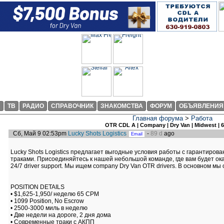
И
ТВ
РАДИО
СПРАВОЧНИК
ЗНАКОМСТВА
ФОРУМ
ОБЪЯВЛЕНИЯ
Главная форума
>
Работа
OTR CDL A | Company | Dry Van | Midwest | 
Сб, Май 9 02:53pm
Lucky Shots Logistics
-
89 d
ago
Lucky Shots Logistics предлагает выгодные условия работы с гарантиро
траками. Присоединяйтесь к нашей небольшой команде, где вам будет ока
24/7 driver support. Мы ищем company Dry Van OTR drivers. В основном м
POSITION DETAILS
• $1,625-1,950/ неделю 65 CPM
• 1099 Position, No Escrow
• 2500-3000 миль в неделю
• Две недели на дороге, 2 дня дома
• Современные траки с АКПП