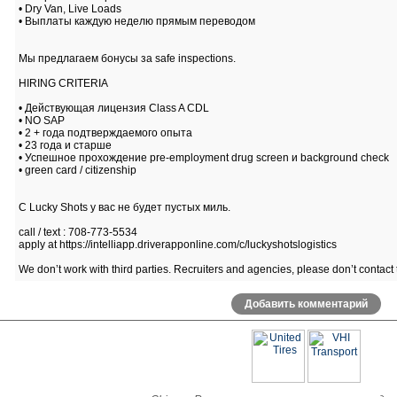
• Dry Van, Live Loads
• Выплаты каждую неделю прямым переводом
Мы предлагаем бонусы за safe inspections.
HIRING CRITERIA
• Действующая лицензия Class A CDL
• NO SAP
• 2 + года подтверждаемого опыта
• 23 года и старше
• Успешное прохождение pre-employment drug screen и background check
• green card / citizenship
С Lucky Shots у вас не будет пустых миль.
call / text : 708-773-5534
apply at https://intelliapp.driverapponline.com/c/luckyshotslogistics
We don’t work with third parties. Recruiters and agencies, please don’t contact t
Добавить комментарий