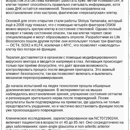
возрастом эта система начинает работать хуже: метки «сбиваются», и
клетки теряют способность правильно считывать информацию, хотя
сама ДНК остаётся неизменной. Технология направлена на
восстановление этих настроек, фактически «перезапуская» клетку.
Основой для этого открытия стали работы Shinya Yamanaka, который
ещё в 2006 году показал, что с помощью четырёх факторов OSKM
можно вернуть зрелую клетку в состояние стволовой. Однако полный
возврат к такому состоянию опасен, так как клетки теряют свою
специализацию и могут образовывать опухоли. Разработчики из Life
Biosciences пошли другим путём: они используют только три фактора
— OCT4, SOX2 и KLF4, исключая c-MYC, что позволяет «омолодить»
клетку без потери её функции.
Терапия доставляется в организм с помощью модифицированного
вирусного вектора и вводится напрямую в глаз. Активация происходит
только при приёме doxycycline, что даёт врачам возможность
контролировать процесс после введения препарата. Это важный
элемент безопасности, так как позволяет включать и выключать
механизм перепрограммирования.
До начала испытаний на людях технология прошла обширные
доклинические исследования. В экспериментах на мышах
наблюдалось восстановление зрения, улучшение состояния сетчатки
и регенерация зрительного нерва после повреждений. Позже
результаты были подтверждены на приматах, где удалось не только
предотвратить ухудшение, но и частично восстановить функции после
уже произошедшего повреждения.
Клиническое исследование, зарегистрированное как NCT07290244,
включает пациентов в возрасте от 40 до 85 лет. Оно сосредоточено на
двух заболеваниях: open-angle glaucoma и non-arteritic anterior