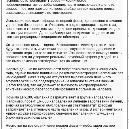
ischemic optic neuropathy. Первое — хроническое
нейродегенеративное заболевание, часто приводящее к слепоте,
второе — острое нарушение кровоснабжения зрительного нерва,
вызывающее внезапную потерю зрения.
Испытание проходит в формате первой фазы, где основное внимание
уделяется безопасности. Участникам вводят препарат в один глаз,
после чего в течение восьми недель они принимают доксициклин для
активации терапии. Далее наблюдение продолжается до пяти лет,
включая регулярные медицинские обследования.
Хотя основная цель — оценка безопасности, исследователи также
будут отслеживать изменения зрения, внутриглазного давления и
состояния нервных волокон сетчатки. Эти показатели помогут понять,
проявляется ли у терапии реальный лечебный эффект у людей, как
это было показано в экспериментах на животных.
Первые данные по безопасности могут появиться уже к концу 2026
года, однако полное понимание результатов потребует нескольких лет
наблюдений. Даже в случае отсутствия выраженного лечебного
эффекта успешное подтверждение безопасности станет важным
шагом вперёд, так как докажет возможность контролируемого
эпигенетического перепрограммирования в организме человека.
Помимо ER-100, компания разрабатывает и другие направления.
Например, проект ER-300 направлен на лечение заболеваний печени,
включая метаболически обусловленный стеатогепатит, который
затрагивает значительную часть населения мира. В экспериментах на
животных уже зафиксировано снижение воспаления и улучшение
биохимических показателей.
Несмотря на все ограничения первой фазы — небольшой размер