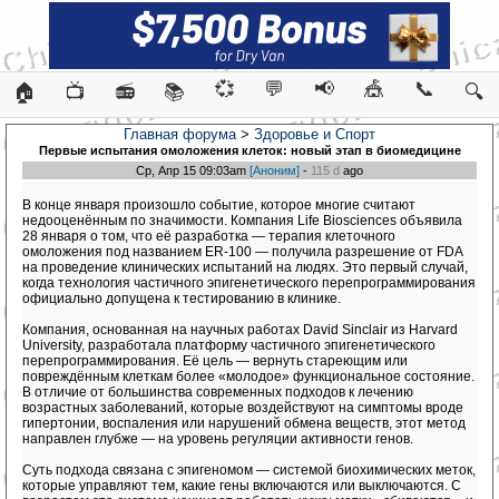
💞
💬
📢
🎪
📞
🏠
📺
📻
📚
🔍
Главная форума
>
Здоровье и Спорт
Первые испытания омоложения клеток: новый этап в биомедицине
Ср, Апр 15 09:03am
[Аноним]
-
115 d
ago
В конце января произошло событие, которое многие считают
недооценённым по значимости. Компания Life Biosciences объявила
28 января о том, что её разработка — терапия клеточного
омоложения под названием ER-100 — получила разрешение от FDA
на проведение клинических испытаний на людях. Это первый случай,
когда технология частичного эпигенетического перепрограммирования
официально допущена к тестированию в клинике.
Компания, основанная на научных работах David Sinclair из Harvard
University, разработала платформу частичного эпигенетического
перепрограммирования. Её цель — вернуть стареющим или
повреждённым клеткам более «молодое» функциональное состояние.
В отличие от большинства современных подходов к лечению
возрастных заболеваний, которые воздействуют на симптомы вроде
гипертонии, воспаления или нарушений обмена веществ, этот метод
направлен глубже — на уровень регуляции активности генов.
Суть подхода связана с эпигеномом — системой биохимических меток,
которые управляют тем, какие гены включаются или выключаются. С