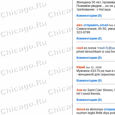
Женщина 50 лет, прожива
Поживём-увидим..., но не
требованию :-) Наташа.
Комментарии (0)
alex
отправить email
Feb 
Симпатичная, 45-50, умная
323-9799
Комментарии (0)
ravil
из
russia
<
ravil-f1@ya
privet devuchkam iz usa.hoc
Комментарии (0)
Юрий
Jan 31, 2006
Мужчина 43/170,не пью и 
- женщиной для серьезны
Комментарии (0)
Аня
из
Saint Clair Shores, 
Hi! I need friends.
Комментарии (0)
bored
из
derevnya
отправ
nuzhen legkii flirtik dlya p