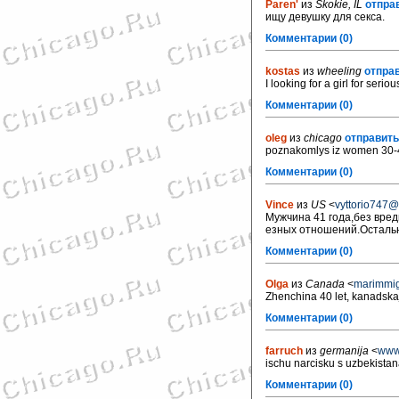
Paren'
из
Skokie, IL
отправ
ищу девушку для секса.
Комментарии (0)
kostas
из
wheeling
отправ
I looking for a girl for serio
Комментарии (0)
oleg
из
chicago
отправить
poznakomlys iz women 30-
Комментарии (0)
Vince
из
US
<
vyttorio747@
Мужчина 41 года,без вре
езных отношений.Остальн
Комментарии (0)
Olga
из
Canada
<
marimmig
Zhenchina 40 let, kanadska
Комментарии (0)
farruch
из
germanija
<
www
ischu narcisku s uzbekista
Комментарии (0)