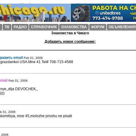
И
ТВ
РАДИО
СПРАВОЧНИК
ЗНАКОМСТВА
ФОРУМ
ОБЪЯВЛЕНИЯ
Знакомства в Чикаго
Добавить новое сообщение:
равить email
Feb 01, 2006
, grazdankoi USA.Mne 41.Tel# 708-715-4588
mail
Feb 01, 2006
dannye,,dlja DEVOCHEK,,
)))
b 01, 2006
omitsya, mne 45,molozhe proshu ne pisati
, 2006