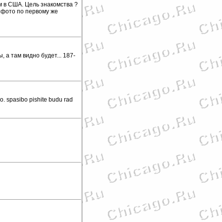
 в США. Цель знакомства ?
и фото по первому же
 а там видно будет... 187-
o. spasibo pishite budu rad