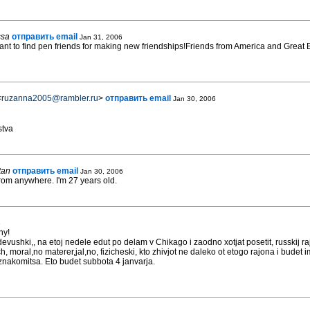
ssa
отправить email
Jan 31, 2006
nt to find pen friends for making new friendships!Friends from America and Great Br
<
ruzanna2005@rambler.ru
>
отправить email
Jan 30, 2006
stva
tan
отправить email
Jan 30, 2006
from anywhere. I'm 27 years old.
6
ny!
devushki,, na etoj nedele edut po delam v Chikago i zaodno xotjat posetit, russkij ra
, moral,no materer,jal,no, fizicheski, kto zhivjot ne daleko ot etogo rajona i budet
znakomitsa. Eto budet subbota 4 janvarja.