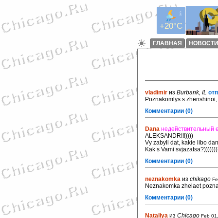
+20°C
ГЛАВНАЯ
НОВОСТ
vladimir
из
Burbank, IL
отп
Poznakomlys s zhenshinoi
Комментарии (0)
Dana
недействительный e
ALEKSANDR!!!))))
Vy zabyli dat, kakie libo 
Kak s Vami svjazatsa?))))))))
Комментарии (0)
neznakomka
из
chikago
Fe
Neznakomka zhelaet poznak
Комментарии (0)
Nataliya
из
Chicago
Feb 01