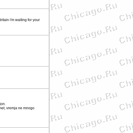
itain i'm waiting for your
jon.
 imet, vremja ne mnogo