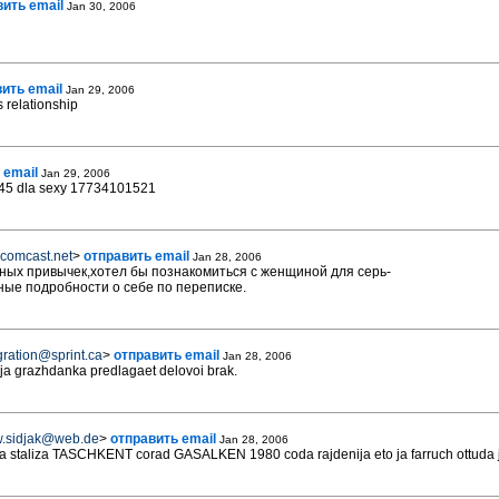
ить email
Jan 30, 2006
ить email
Jan 29, 2006
us relationship
 email
Jan 29, 2006
45 dla sexy 17734101521
comcast.net
>
отправить email
Jan 28, 2006
дных привычек,хотел бы познакомиться с женщиной для серь-
ые подробности о себе по переписке.
ration@sprint.ca
>
отправить email
Jan 28, 2006
ja grazhdanka predlagaet delovoi brak.
.sidjak@web.de
>
отправить email
Jan 28, 2006
na staliza TASCHKENT corad GASALKEN 1980 coda rajdenija eto ja farruch ottuda 