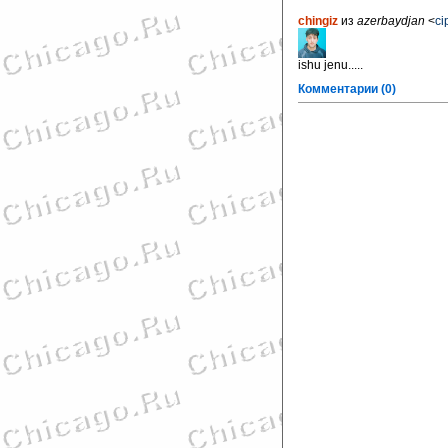
chingiz
из
azerbaydjan
<
ci
ishu jenu.....
Комментарии (0)