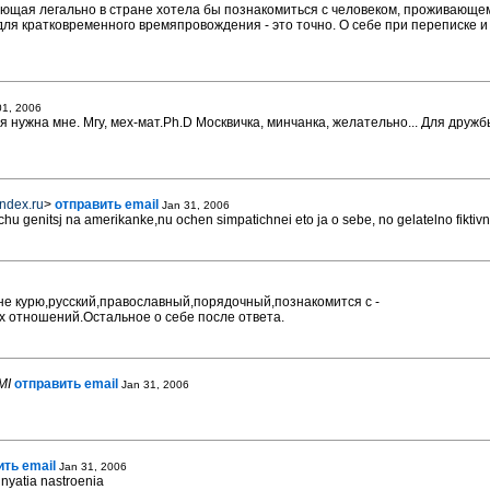
ющая легально в стране хотела бы познакомиться с человеком, проживающем
 для кратковременного времяпровождения - это точно. О себе при переписке 
01, 2006
 нужна мне. Мгу, мех-мат.Ph.D Москвичка, минчанка, желательно... Для дружбы,
ndex.ru
>
отправить email
Jan 31, 2006
hu genitsj na amerikanke,nu ochen simpatichnei eto ja o sebe, no gelatelno fiktivn
не курю,русский,православный,порядочный,познакомится с -
х отношений.Остальное о себе после ответа.
MI
отправить email
Jan 31, 2006
ить email
Jan 31, 2006
odnyatia nastroenia