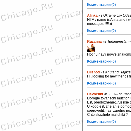
Комментарии (0)
Alinka
из
Ukraine city Ode
HI!My name is Alina and i wa
messages!!!!!!:))
Комментарии (0)
Ruzanna
из
Turkmenistan
Hochu nayti novye znakom
Комментарии (0)
Dilshod
из
Khujand, Tajikis
Hi, looking for new friends 
Комментарии (0)
Devochki
из
IL.
Jan 30, 200
Dorogie tovarischi muzhchi
Est, predlozhenie;,,russkie 
U kogo est, zhelanie pomoch
soprovodit, nas, zaodno po
Chto skazhete mal,chiki ?
Комментарии (0)