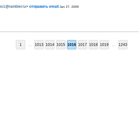
po1@rambler.ru
>
отправить email
Jan 27, 2006
1
...
1013
1014
1015
1016
1017
1018
1019
...
1243