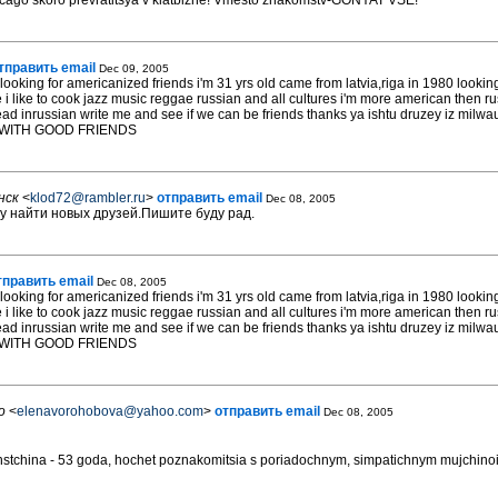
icago skoro prevratitsya v klatbizhe! Vmesto znakomstv-GONYAT VSE!
тправить email
Dec 09, 2005
 looking for americanized friends i'm 31 yrs old came from latvia,riga in 1980 looking 
 i like to cook jazz music reggae russian and all cultures i'm more american then r
ead inrussian write me and see if we can be friends thanks ya ishtu druzey iz milwau
 WITH GOOD FRIENDS
нск
<
klod72@rambler.ru
>
отправить email
Dec 08, 2005
у найти новых друзей.Пишите буду рад.
тправить email
Dec 08, 2005
looking for americanized friends i'm 31 yrs old came from latvia,riga in 1980 looking 
 i like to cook jazz music reggae russian and all cultures i'm more american then r
ead inrussian write me and see if we can be friends thanks ya ishtu druzey iz milwau
 WITH GOOD FRIENDS
o
<
elenavorohobova@yahoo.com
>
отправить email
Dec 08, 2005
stchina - 53 goda, hochet poznakomitsia s poriadochnym, simpatichnym mujchinoi.