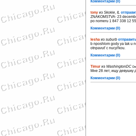
Комментарии (0)
tony
из
Skokie, IL
отправи
ZNAKOMSTVA- 23 december 2
po nomeru 1 847 338 12 5
Комментарии (0)
lesha
из
suburb
отправить
b nposhlom gody ya tak u n
otnpavut' c nucyl'kou.
Комментарии (0)
Timur
из
WashingtonDC
De
Мне 28 лет, ищу девушку д
Комментарии (0)