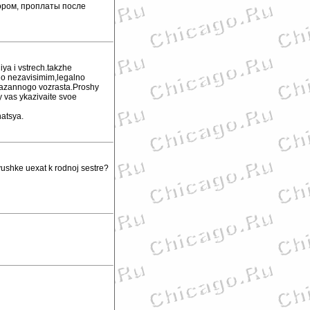
ором, проплаты после
iya i vstrech.takzhe
lno nezavisimim,legalno
ykazannogo vozrasta.Proshy
y vas ykazivaite svoe
atsya.
vushke uexat k rodnoj sestre?