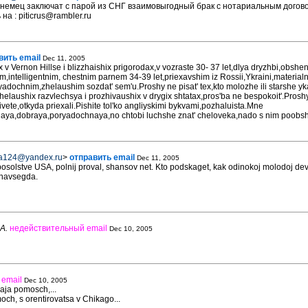
 немец заключат с парой из СНГ взаимовыгодный брак с нотариальным догов
на : piticrus@rambler.ru
вить email
Dec 11, 2005
 v Vernon Hillse i blizzhaishix prigorodax,v vozraste 30- 37 let,dlya dryzhbi,obshen
,intelligentnim, chestnim parnem 34-39 let,priexavshim iz Rossii,Ykraini,materia
yadochnim,zhelaushim sozdat' sem'u.Proshy ne pisat' tex,kto molozhe ili starshe 
,zhelaushix razvlechsya i prozhivaushix v drygix shtatax,pros'ba ne bespokoit'.Prosh
ivete,otkyda priexali.Pishite tol'ko angliyskimi bykvami,pozhaluista.Mne
naya,dobraya,poryadochnaya,no chtobi luchshe znat' cheloveka,nado s nim poobsh
a124@yandex.ru
>
отправить email
Dec 11, 2005
 posolstve USA, polnij proval, shansov net. Kto podskaget, kak odinokoj molodoj de
e navsegda.
A.
недействительный email
Dec 10, 2005
email
Dec 10, 2005
aja pomosch,...
moch, s orentirovatsa v Chikago...