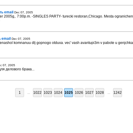
ть email
Dec 07, 2005
005g,. 7:00p.m. -SINGLES PARTY- turecki restoran,Chicago. Mesta ogranicheni. 
5
 email
Dec 07, 2005
enashol komnanuu dlj gopnogo otduxa. vec' vash avantupi3m v pabote u genjchkax 
c 07, 2005
ля делового брака...
1
...
1022
1023
1024
1025
1026
1027
1028
...
1242