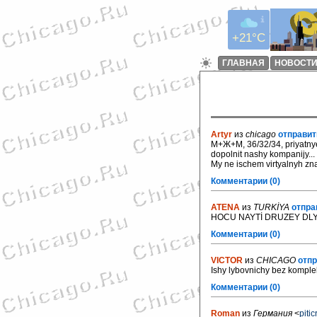
+21°C
ГЛАВНАЯ
НОВОСТ
Artyr
из
chicago
отправит
М+Ж+M, 36/32/34, priyatnye,
dopolnit nashy kompanijy...
My ne ischem virtyalnyh znak
Комментарии (0)
ATENA
из
TURKİYA
отпра
HOCU NAYTİ DRUZEY DLY
Комментарии (0)
VICTOR
из
CHICAGO
отпр
Ishy lybovnichy bez kompleks
Комментарии (0)
Roman
из
Германия
<
piti