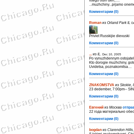
vsego odin den,.....
...muzhchiny...prjamo onemeli
Комментарии (0)
Roman
из
Orland Park IL
D
Priviet Russkijie dievuski
Комментарии (0)
...
из
IL.
Dec 10, 2005
Po vynuzhdennym ostojatel,
Kto dorogie muzhchiny, goto
Uvidetsa, poznakomitsa....
Комментарии (0)
ZNAKOMSTVA
из
Skokie, 
23 dedember, 7:00pm-- SING
Комментарии (0)
Евгений
из
Москва
отправ
22 года материально обе
Комментарии (0)
bogdan
из
Clarendon Hills,