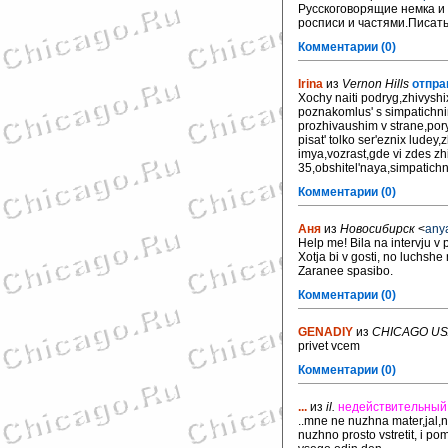
Русскоговорящие немка и
росписи и частями.Писать 
Комментарии (0)
Irina
из
Vernon Hills
отпра
Xochy naiti podryg,zhivyshix
poznakomlus' s simpatichnim
prozhivaushim v strane,por
pisat' tolko ser'eznix ludey
imya,vozrast,gde vi zdes zh
35,obshitel'naya,simpatich
Комментарии (0)
Аня
из
Новосибирск
<
any
Help me! Bila na intervju v
Xotja bi v gosti, no luchsh
Zaranee spasibo.
Комментарии (0)
GENADIY
из
CHICAGO US
privet vcem
Комментарии (0)
...
из
il.
недействительный 
..mne ne nuzhna mater,jal,n
nuzhno prosto vstretit, i po