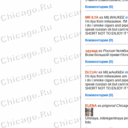
S takimi znakomstvami, Ch
Комментарии (0)
MR ILYA
из
MILWAUKEE
о
i'm ilya from milwaukee. I'M
i do i smoke cigars and pipe
speak russian ok but cant r
SHORT NOT TO ENJOY IT
Комментарии (0)
эдуард
из
Россия.Челяби
Всем большой привет!Хоч
Комментарии (0)
Dj CzAr
из
MiLwAuKkEe
о
i'm ilya from milwaukee are 
i do i smoke cigars and pipe
speak russian ok but cant r
SHORT NOT TO ENJOY IT
Комментарии (0)
ELENA
из
prigorod Chicag
Umnaya, intelegentnaya jen
foto.