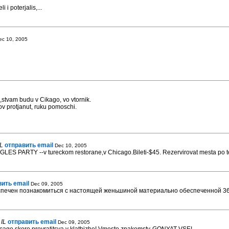
 i poterjalis,...
ec 10, 2005
stvam budu v Cikago, vo vtornik.
v protjanut, ruku pomoschi.
IL
отправить email
Dec 10, 2005
LES PARTY --v tureckom restorane,v Chicago.Bileti-$45. Rezervirovat mesta po 
ить email
Dec 09, 2005
спечен познакомиться с настоящей женьшиной материально обеспеченной 36
 IL
отправить email
Dec 09, 2005