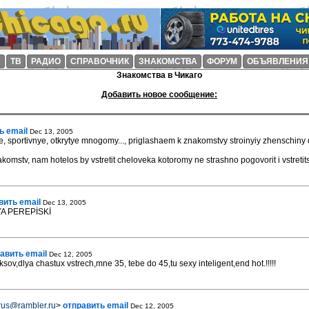
И
ТВ
РАДИО
СПРАВОЧНИК
ЗНАКОМСТВА
ФОРУМ
ОБЪЯВЛЕНИЯ
Знакомства в Чикаго
Добавить новое сообщение:
ь email
Dec 13, 2005
 sportivnye, otkrytye mnogomy..., priglashaem k znakomstvy stroinyiy zhenschiny do
omstv, nam hotelos by vstretit cheloveka kotoromy ne strashno pogovorit i vstretits
вить email
Dec 13, 2005
A PEREPİSKİ
авить email
Dec 12, 2005
ov,dlya chastux vstrech,mne 35, tebe do 45,tu sexy inteligent,end hot.!!!!!
crus@rambler.ru
>
отправить email
Dec 12, 2005