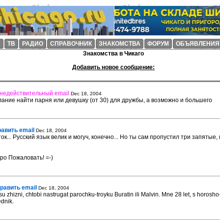
И
ТВ
РАДИО
СПРАВОЧНИК
ЗНАКОМСТВА
ФОРУМ
ОБЪЯВЛЕНИЯ
Знакомства в Чикаго
Добавить новое сообщение:
недействительный email
Dec 18, 2004
ание найти парня или девушку (от 30) для дружбы, а возможно и большего
равить email
Dec 18, 2004
ок... Русский язык велик и могуч, конечно... Но ты сам пропустил три запятые, 
бро Пожаловать! =-)
равить email
Dec 18, 2004
u zhizni, chtobi nastrugat parochku-troyku Buratin ili Malvin. Mne 28 let, s horosh
ednik.