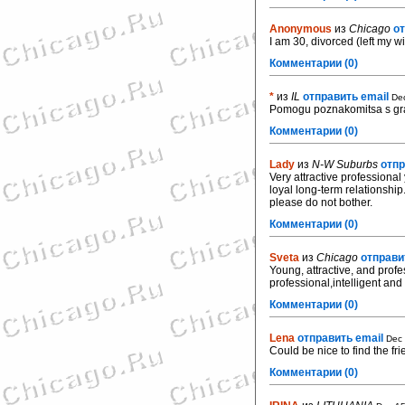
Anonymous
из
Chicago
от
I am 30, divorced (left my wi
Комментарии (0)
*
из
IL
отправить email
De
Pomogu poznakomitsa s gra
Комментарии (0)
Lady
из
N-W Suburbs
отпр
Very attractive professiona
loyal long-term relationship
please do not bother.
Комментарии (0)
Sveta
из
Chicago
отправи
Young, attractive, and prof
professional,intelligent an
Комментарии (0)
Lena
отправить email
Dec 
Could be nice to find the fri
Комментарии (0)