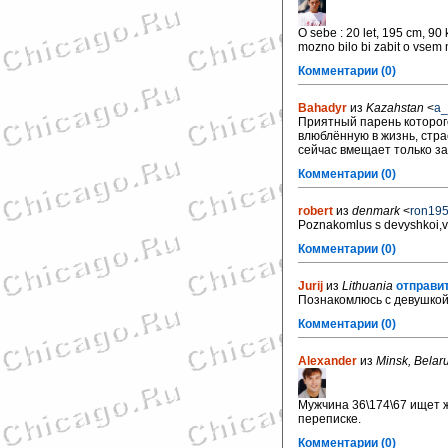
O sebe : 20 let, 195 cm, 90
mozno bilo bi zabit o vsem n
Комментарии (0)
Bahadyr
из
Kazahstan
<
a_
Приятный парень которого
влюблённую в жизнь, стра
сейчас вмещает только зак
Комментарии (0)
robert
из
denmark
<
ron195
Poznakomlus s devyshkoi,vo
Комментарии (0)
Jurij
из
Lithuania
отправит
Познакомлюсь с девушкой 
Комментарии (0)
Alexander
из
Minsk, Belar
Мужчина 36\174\67 ищет 
переписке.
Комментарии (0)