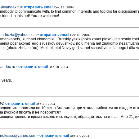
r@yandex.ru
>
отправить email
Dec 18, 2004
somebody to communicate with, to find common interests and topicks for discussion! n
 friend in this net! You`re welcome!
kondruzia@yahoo.com
>
отправить email
Dec 18, 2004
erikanets, izuchaet ekonomiku, Russkiy yazik (poka znaet ploxo), interesniy ch
 menia poznakomit` ego s russkoy devushkoy, no u menia net znakomix nezamuzhnix
te (photo zhelatel`no). Mozhet, etot Noviy god stanet schastlivim dlia nego i dlia v
yandex.ru
>
отправить email
Dec 18, 2004
s years,
,WI
отправить email
Dec 17, 2004
ждают что прожили по 10 лет в Америке и при этом ошибаются на каждом вто
на русском писать и не позорится?
ающим провести время весело и со вкусом, обращайтесь на e-mail. Мне 21, жив
anokusss@yahoo.com
>
отправить email
Dec 17, 2004