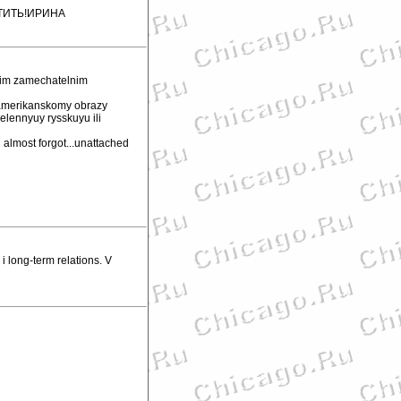
ТИТЬ!ИРИНА
gim zamechatelnim
k amerikanskomy obrazy
delennyuy rysskuyu ili
 almost forgot...unattached
 long-term relations. V