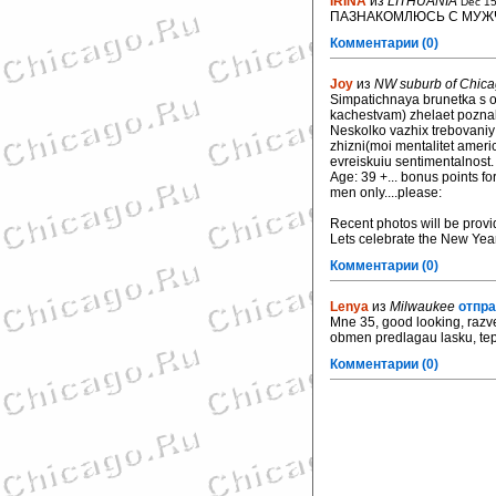
IRINA
из
LITHUANIA
Dec 15
ПАЗНАКОМЛЮСЬ С МУЖЧ
Комментарии (0)
Joy
из
NW suburb of Chic
Simpatichnaya brunetka s 
kachestvam) zhelaet poznako
Neskolko vazhix trebovaniy
zhizni(moi mentalitet americ
evreiskuiu sentimentalnost.
Age: 39 +... bonus points fo
men only....please:
Recent photos will be provi
Lets celebrate the New Yea
Комментарии (0)
Lenya
из
Milwaukee
отпра
Mne 35, good looking, razve
obmen predlagau lasku, tepl
Комментарии (0)