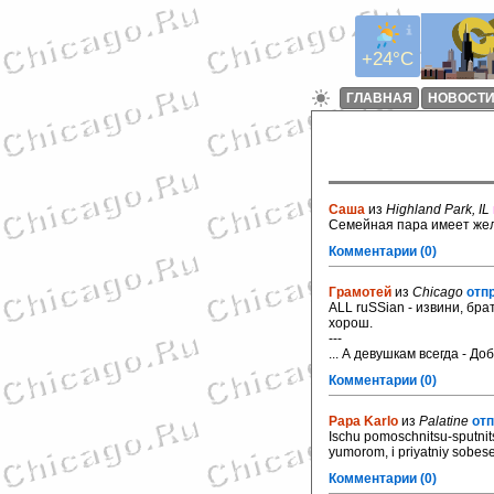
+24°C
ГЛАВНАЯ
НОВОСТ
Саша
из
Highland Park, IL
Семейная пара имеет жел
Комментарии (0)
Грамотей
из
Chicago
отп
ALL ruSSian - извини, брат
хорош.
---
... А девушкам всегда - До
Комментарии (0)
Papa Karlo
из
Palatine
отп
Ischu pomoschnitsu-sputnits
yumorom, i priyatniy sobes
Комментарии (0)