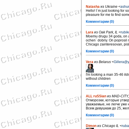
Natasha
из
Ukraine
<
ashu
Hello! I`m just looking for 
pleasure for me to find some
Комментарии (0)
Lara
из
Oak Park, IL
<
rubi
Moemu drugu 34 goda, on am
ochen` dobriy. On poprosil
Chicago zainteresovan, pishi
Комментарии (0)
Vera
из
Belarus
<
Gillera@
I'm looking a man 35-46 ild
without children
Комментарии (0)
ALL ruSSian
из
MAD-CITY
Отморозки, которые утвер
уважаемые, не легче уже 
Всем девушкам до 25, жел
Комментарии (0)
Dimon
из
Chicago IL
<
rub