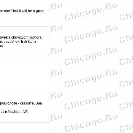
o aim? but it will be a great
elovek s chuvstvom yumora,
 devushek. Esli kto iz
as.
ром слове - скажите, Вам
у в Madison, WI.