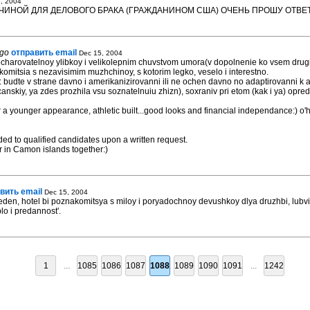
, 2004
ИНОЙ ДЛЯ ДЕЛОВОГО БРАКА (ГРАЖДАНИНОМ США) ОЧЕНЬ ПРОШУ ОТВЕ
ago
отправить email
Dec 15, 2004
ocharovatelnoy ylibkoy i velikolepnim chuvstvom umora(v dopolnenie ko vsem dru
mitsia s nezavisimim muzhchinoy, s kotorim legko, veselo i interestno.
: budte v strane davno i amerikanizirovanni ili ne ochen davno no adaptirovanni 
anskiy, ya zdes prozhila vsu soznatelnuiu zhizn), soxraniv pri etom (kak i ya) opre
r a younger appearance, athletic built...good looks and financial independance:) o'h
ded to qualified candidates upon a written request.
r in Camon islands together:)
вить email
Dec 15, 2004
den, hotel bi poznakomitsya s miloy i poryadochnoy devushkoy dlya druzhbi, lubvi i
o i predannost'.
1
...
1085
1086
1087
1088
1089
1090
1091
...
1242