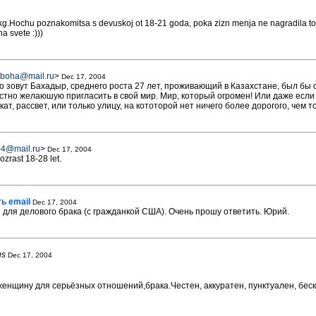
 kg.Hochu poznakomitsa s devuskoj ot 18-21 goda, poka zizn menja ne nagradila toj
a svete :)))
boha@mail.ru
>
Dec 17, 2004
 зовут Бахадыр, среднего роста 27 лет, проживающий в Казахстане, был бы 
стно желаюшую пригласить в свой мир. Мир, который огромен! Или даже если 
ат, рассвет, или только улицу, на кототорой нет ничего более дорогого, чем то
4@mail.ru
>
Dec 17, 2004
zrast 18-28 let.
ь email
Dec 17, 2004
для делового брака (с гражданкой США). Очень прошу ответить. Юрий.
us
Dec 17, 2004
женщину для серьёзных отношений,брака.Честен, аккуратен, пунктуален, бе