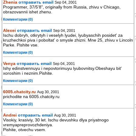
Zhenia
отправить email
Sep 04, 2001
Programmer, 37/5'8", originally from Russia, zhivu v Chicago,
obrazovannii ishet zhenu.
Комментарии (0)
Alexei
отправить email
Sep 04, 2001
Ischu dobryh, otkrytyh i veselyh lyudei, lyubyaschih posidet' za
kruzhechkoi piva i poboltat' o smysle zhizni. Mne 25, zhivu v Lincoln
Parke. Pishite vse.
Комментарии (0)
Venya
отправить email
Sep 04, 2001
Ishy edinstvennuyu i nepovtorimuyu lyubovnitsy.Obeshayu bit'
xoroshim i neznim.Pishite.
Комментарии (0)
6005.chatcity.ru
Aug 30, 2001
prichodite na 6005.chatcity.ru
Комментарии (0)
Andrei
отправить email
Aug 30, 2001
Visokiy, krasiviy, 30 let. Ischu devushku dlya priyatnogo
vremyapreprovozhdeniya.
Pishite, otvechu vsem.