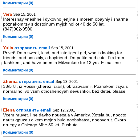
Комментарии (0)
Vera
Sep 15, 2001
Interesnay vneshne i dyxovno jenjina s morem obayniy i sharma
poznakomitsy s dostoinum myjchinoi ot 40 do 50 let.
(847)962-9500
Комментарии (0)
Yulia
отправить email
Sep 15, 2001
Privet! I'm a sweet, kind, and intelligent girl, who is looking for
friends, and possibly, a boyfriend. I'm petite and cute. I'm from
Tashkent, and have been in Milwaukee for 13 yrs. E-mail me.
Комментарии (0)
Zhenia
отправить email
Sep 13, 2001
38/5"8', iz Rossii (cherez Izrail'), obrazovannii. Poznakomit'sya s
normal'noi vo vseh otnoshenoyah devushkoi, bez detei, please!
Комментарии (0)
Elena
отправить email
Sep 12, 2001
Vcem nruvet. I ne davho npuexala v Americy. Xotela bu, npocto
nautu gpuzeu.c kem mojno bulo noobshatca, nogovorut. Ckoro
nruegy v Chicago.Mhe 30 let. Pushute.
Комментарии (0)