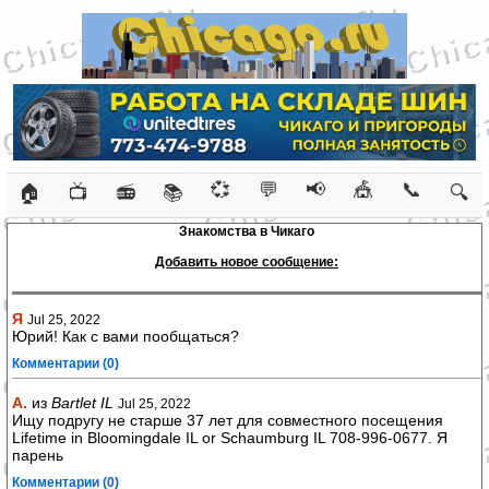
💞
💬
📢
🎪
📞
🏠
📺
📻
📚
🔍
Знакомства в Чикаго
Добавить новое сообщение:
Я
Jul 25, 2022
Юрий! Как с вами пообщаться?
Комментарии (0)
A.
из
Bartlet IL
Jul 25, 2022
Ищу подругу не старше 37 лет для совместного посещения
Lifetime in Bloomingdale IL or Schaumburg IL 708-996-0677. Я
парень
Комментарии (0)