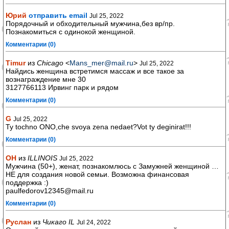
Юрий
отправить email
Jul 25, 2022
Порядочный и обходительный мужчина,без вр/пр.
Познакомиться с одинокой женщиной.
Комментарии (0)
Timur
из
Chicago
<
Mans_mer@mail.ru
>
Jul 25, 2022
Найдись женщина встретимся массаж и все такое за
вознаграждение мне 30
3127766113 Ирвинг парк и рядом
Комментарии (0)
G
Jul 25, 2022
Ty tochno ONO,che svoya zena nedaet?Vot ty deginirat!!!
Комментарии (0)
ОН
из
ILLINOIS
Jul 25, 2022
Мужчина (50+), женат, познакомлюсь с Замужней женщиной …
НЕ для создания новой семьи. Возможна финансовая
поддержка :)
paulfedorov12345@mail.ru
Комментарии (0)
Руслан
из
Чикаго IL
Jul 24, 2022