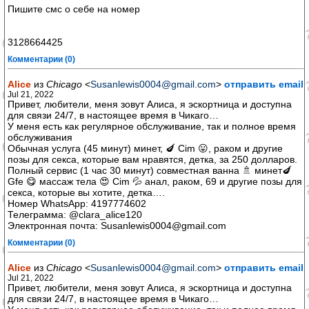
Пишите смс о себе на номер
3128664425
Комментарии (0)
Alice
из
Chicago
<
Susanlewis0004@gmail.com
>
отправить email
Jul 21, 2022
Привет, любители, меня зовут Алиса, я эскортница и доступна
для связи 24/7, в настоящее время в Чикаго…
У меня есть как регулярное обслуживание, так и полное время
обслуживания
Обычная услуга (45 минут) минет, 🍆 Cim 😛, раком и другие
позы для секса, которые вам нравятся, детка, за 250 долларов.
Полный сервис (1 час 30 минут) совместная ванна 🚿 минет🍆
Gfe 😋 массаж тела 😍 Cim 💦 анал, раком, 69 и другие позы для
секса, которые вы хотите, детка….
Номер WhatsApp: 4197774602
Телеграмма: @clara_alice120
Электронная почта: Susanlewis0004@gmail.com
Комментарии (0)
Alice
из
Chicago
<
Susanlewis0004@gmail.com
>
отправить email
Jul 21, 2022
Привет, любители, меня зовут Алиса, я эскортница и доступна
для связи 24/7, в настоящее время в Чикаго…