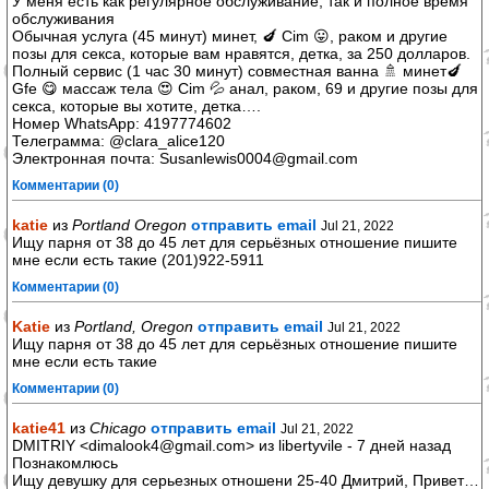
У меня есть как регулярное обслуживание, так и полное время
обслуживания
Обычная услуга (45 минут) минет, 🍆 Cim 😛, раком и другие
позы для секса, которые вам нравятся, детка, за 250 долларов.
Полный сервис (1 час 30 минут) совместная ванна 🚿 минет🍆
Gfe 😋 массаж тела 😍 Cim 💦 анал, раком, 69 и другие позы для
секса, которые вы хотите, детка….
Номер WhatsApp: 4197774602
Телеграмма: @clara_alice120
Электронная почта: Susanlewis0004@gmail.com
Комментарии (0)
katie
из
Portland Oregon
отправить email
Jul 21, 2022
Ищу парня от 38 до 45 лет для серьёзных отношение пишите
мне если есть такие (201)922-5911
Комментарии (0)
Katie
из
Portland, Oregon
отправить email
Jul 21, 2022
Ищу парня от 38 до 45 лет для серьёзных отношение пишите
мне если есть такие
Комментарии (0)
katie41
из
Chicago
отправить email
Jul 21, 2022
DMITRIY <dimalook4@gmail.com> из libertyvile - 7 дней назад
Познакомлюсь
Ищу девушку для серьезных отношени 25-40 Дмитрий, Привет…