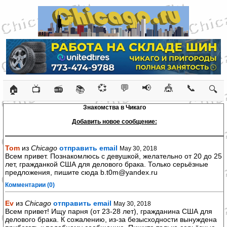
💞
💬
📢
🎪
📞
🏠
📺
📻
📚
🔍
Знакомства в Чикаго
Добавить новое сообщение:
Tom
из
Chicago
отправить email
May 30, 2018
Всем привет. Познакомлюсь с девушкой, желательно от 20 до 25
лет, гражданкой США для делового брака. Только серьёзные
предложения, пишите сюда b.t0m@yandex.ru
Комментарии (0)
Ev
из
Chicago
отправить email
May 30, 2018
Всем привет! Ищу парня (от 23-28 лет), гражданина США для
делового брака. К сожалению, из-за безысходности вынуждена