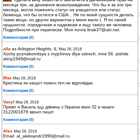
месяца три, за денежное вознограждение. Что бы я за эти три
месяца, могла поменять статус на учащегося или статус
беженца, что бы остатся в США... Не по моей сущности делать
такие вещи, но других вариантов у меня мало (. Я по своей
чущьности, порядочная и надежная и ищу такого же человека.
Подробности при переписке. Моя почта linak37@ukr.net.
Комментарии (0)
alla
из
Arlington Heights, IL
May 28, 2018
Xochy poznakomitsya s myjchinoy dlya vstrech, mne 56. pishite
aliciy1949@mail.ru
Комментарии (0)
Мак
May 28, 2018
Кристина як нащот помоч.тел.не відповідає.
Комментарии (0)
Vasyl
May 28, 2018
Привіт я Василь іщу дівчину з України мені 32 в чекаго
3122001879 звоніт пешіт
Комментарии (0)
Alex
May 28, 2018
Email: al_aleksandr1990@mail.ru