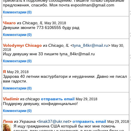
прибегать к подобному сообщению. Пишите только серьёзные
предложения, спасибо. Моя почта evpoolman@gmail.com
Комментарии (0)
Чікаго
из
Chicago, IL
May 30, 2018
Девушки звоните 773 6106555 буду рад
Комментарии (0)
Volodymyr Chicago
из
Chicago, IL
<
tyna_84kr@mail.ru
>
May 30,
2018
Ищу девушку мне 33 пишите tyna_84kr@mail.ru
Комментарии (0)
Я
May 29, 2018
Здарова 40 летнии мастурбатори и неудачники. Давно не писал
вам гадости.
Комментарии (0)
Vladimir
из
chicago
отправить email
May 29, 2018
Поддержу девушку, конфиденциально!
Комментарии (0)
Лена
из
Украина
<
linak37@ukr.net
>
отправить email
May 29, 2018
Я ищу гражданина США который бы мог мне помочь
сделать визу невесты и заключить в дальнейшем брак на