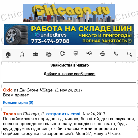
💞
💬
📢
🎪
📞
🏠
📺
📻
📚
🔍
Знакомства в Чикаго
Добавить новое сообщение:
Oxic
из
Elk Grove Village, IL
Nov 24, 2017
Всем привет
Комментарии (0)
Тарас
из
Chicago, IL
отправить email
Nov 24, 2017
Познайомлюся з порядною дівчиною, без дітей, для спілкування,
спільно проведення вільного часу, походів в кіно, театр, будь
куди, дружніх відносин, які би з часом могли перерости в
серйозні стосунки і створення сім'ї. Мені 37, живу в Чікаго.