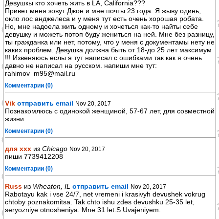
Девушкы кто хочеть жить в LA, California???
Привет меня зовут Джон и мне почты 23 года. Я жыву одинь,
окло лос анджелеса и у меня тут есть очень хорошая робата.
Но, мне надоела жить одному и хочеться как-то найты себе
девушку и можеть потоп буду жениться на ней. Мне без разницу,
ты гражданка или нет, потому, что у меня с документамы нету не
каких проблем. Девушка должна быть от 18-до 25 лет максимум
!!! Извеняюсь еслы я тут написал с ошибками так как я очень
давно не написал на русском. напиши мне тут:
rahimov_m95@mail.ru
Комментарии (0)
Vik
отправить email
Nov 20, 2017
Познакомлюсь с одинокой женщиной, 57-67 лет, для совместной
жизни.
Комментарии (0)
для ххх
из
Chicago
Nov 20, 2017
пиши 7739412208
Комментарии (0)
Russ
из
Wheaton, IL
отправить email
Nov 20, 2017
Rabotayu kak i vse 24/7, net vremeni i krasivyh devushek vokrug
chtoby poznakomitsa. Tak chto ishu zdes devushku 25-35 let,
seryozniye otnosheniya. Mne 31 let.S Uvajeniyem.