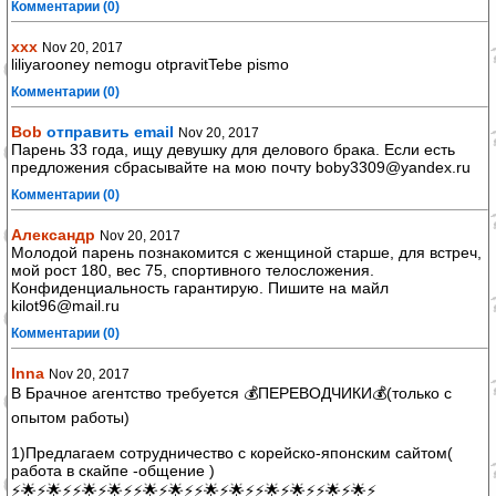
Комментарии (0)
xxx
Nov 20, 2017
liliyarooney nemogu otpravitTebe pismo
Комментарии (0)
Bob
отправить email
Nov 20, 2017
Парень 33 года, ищу девушку для делового брака. Если есть
предложения сбрасывайте на мою почту boby3309@yandex.ru
Комментарии (0)
Александр
Nov 20, 2017
Молодой парень познакомится с женщиной старше, для встреч,
мой рост 180, вес 75, спортивного телосложения.
Конфиденциальность гарантирую. Пишите на майл
kilot96@mail.ru
Комментарии (0)
Inna
Nov 20, 2017
В Брачное агентство требуется 💰ПЕРЕВОДЧИКИ💰(только с
опытом работы)
1)Предлагаем сотрудничество с корейско-японским сайтом(
работа в скайпе -общение )
⚡🌟⚡🌟⚡⚡🌟⚡🌟⚡⚡🌟⚡🌟⚡⚡🌟⚡🌟⚡⚡🌟⚡🌟⚡⚡🌟⚡🌟⚡