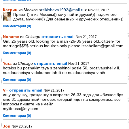
Катрин
из
Москва
<
tsikisheva1992@mail.ru
>
Nov 22, 2017
Привет)) я из Москвы)) хочу найти друзей)) надежного
друга, мужчину)) Для серьезных и дружеских отношений))
Комментарии (0)
Noname
из
Chicago
отправить email
Nov 21, 2017
Girl, 25 years old, looking for a man -26-35 years old..citizen- for
marriage$$$$ serious inquires only please issabellam@gmail.com
Комментарии (0)
Yura
из
Chicago
отправить email
Nov 21, 2017
hotelos bu poznakimitsya s zenshinoi posle 50, prozivaushei v IL,
nuzdausheisya v dokumentah ili ne nuzdausheisya v nih
Комментарии (0)
VF
отправить email
Nov 21, 2017
ищу девушку, гражданку в возрасте 26-33 года для «бизнес бр».
мне 31 адекватный человек который идет на компромисс. все
вопросы пишите на имейл
mylifeusa@my.com
Комментарии (0)
Jon
Nov 20, 2017