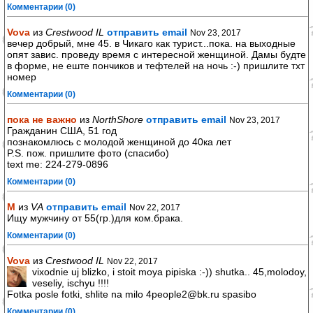
Комментарии (0)
Vova
из
Crestwood IL
отправить email
Nov 23, 2017
вечер добрый, мне 45. в Чикаго как турист...пока. на выходные
опят завис. проведу время с интересной женщиной. Дамы будте
в форме, не еште пончиков и тефтелей на ночь :-) пришлите тхт
номер
Комментарии (0)
пока не важно
из
NorthShore
отправить email
Nov 23, 2017
Гражданин США, 51 год
познакомлюсь с молодой женщиной до 40ка лет
P.S. пож. пришлите фото (спасибо)
text me: 224-279-0896
Комментарии (0)
М
из
VА
отправить email
Nov 22, 2017
Ищу мужчину от 55(гр.)для ком.брака.
Комментарии (0)
Vova
из
Crestwood IL
Nov 22, 2017
vixodnie uj blizko, i stoit moya pipiska :-)) shutka.. 45,molodoy,
veseliy, ischyu !!!!
Fotka posle fotki, shlite na milo 4people2@bk.ru spasibo
Комментарии (0)