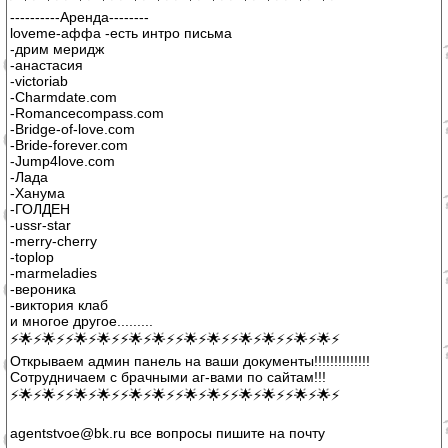
----------Аренда--------
loveme-аффа -есть интро письма
-дрим меридж
-анастасия
-victoriab
-Charmdate.com
-Romancecompass.com
-Bridge-of-love.com
-Bride-forever.com
-Jump4love.com
-Лада
-Ханума
-ГОЛДЕН
-ussr-star
-merry-cherry
-toplop
-marmeladies
-вероника
-виктория клаб
и многое другое.........
⚡🌟⚡🌟⚡⚡🌟⚡🌟⚡⚡🌟⚡🌟⚡⚡🌟⚡🌟⚡⚡🌟⚡🌟⚡⚡🌟⚡🌟⚡
Открываем админ панель на ваши документы!!!!!!!!!!!!!!
Сотрудничаем с брачными аг-вами по сайтам!!!
⚡🌟⚡🌟⚡⚡🌟⚡🌟⚡⚡🌟⚡🌟⚡⚡🌟⚡🌟⚡⚡🌟⚡🌟⚡⚡🌟⚡🌟⚡
agentstvoe@bk.ru все вопросы пишите на почту