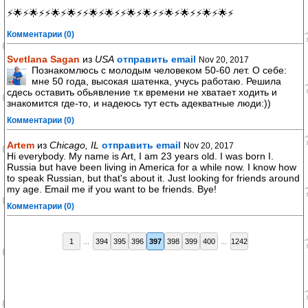
⚡🌟⚡🌟⚡⚡🌟⚡🌟⚡⚡🌟⚡🌟⚡⚡🌟⚡🌟⚡⚡🌟⚡🌟⚡⚡🌟⚡🌟⚡
Комментарии (0)
Svetlana Sagan
из
USA
отправить email
Nov 20, 2017
Познакомлюсь с молодым человеком 50-60 лет. О себе:
мне 50 года, высокая шатенка, учусь работаю. Решила
сдесь оставить обьявление т.к времени не хватает ходить и
знакомится где-то, и надеюсь тут есть адекватные люди:))
Комментарии (0)
Artem
из
Chicago, IL
отправить email
Nov 20, 2017
Hi everybody. My name is Art, I am 23 years old. I was born I.
Russia but have been living in America for a while now. I know how
to speak Russian, but that's about it. Just looking for friends around
my age. Email me if you want to be friends. Bye!
Комментарии (0)
1
...
394
395
396
397
398
399
400
...
1242