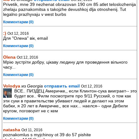
Privetik, mne 39 nezhenat obrazovan 190 cm 85 atlet teloslozhenija
zhelaju paznakomitsa s takojzhe devushkoj dlja otnoshenij. Tut
legalno prazhyvaju v west burbs
Комментарии (0)
:)
Oct 12, 2016
Для "Олена" вік, email
Комментарии (0)
Olena
Oct 12, 2016
Мрію зустріти добру, цікаву людину для проведення вільного
часу...
Комментарии (0)
Volodya
из
Georgia
отправить email
Oct 12, 2016
ВСЕ.. ПИЗДЕЦ Америчке,, если Клинтон-сука вииграет-- это
будет все.. Филм посмотрите про 9/11 Русский, о том как
эти суки в правительстве убивают людей и делают на этом
бабки, я 20 лет в Америчке,, все нах... наелся-- одни Дебили
кругом, поговорит не с кем
Комментарии (0)
natasha
Oct 11, 2016
poznakomlus s myjchinoy ot 39 do 57 pishite