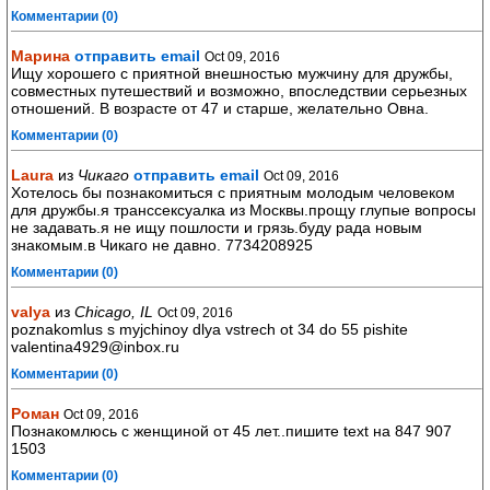
Комментарии (0)
Марина
отправить email
Oct 09, 2016
Ищу хорошего с приятной внешностью мужчину для дружбы,
совместных путешествий и возможно, впоследствии серьезных
отношений. В возрасте от 47 и старше, желательно Овна.
Комментарии (0)
Laura
из
Чикаго
отправить email
Oct 09, 2016
Хотелось бы познакомиться с приятным молодым человеком
для дружбы.я транссексуалка из Москвы.прощу глупые вопросы
не задавать.я не ищу пошлости и грязь.буду рада новым
знакомым.в Чикаго не давно. 7734208925
Комментарии (0)
valya
из
Chicago, IL
Oct 09, 2016
poznakomlus s myjchinoy dlya vstrech ot 34 do 55 pishite
valentina4929@inbox.ru
Комментарии (0)
Роман
Oct 09, 2016
Познакомлюсь с женщиной от 45 лет..пишите text на 847 907
1503
Комментарии (0)