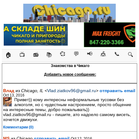
💞
💬
📢
🎪
📞
🏠
📺
📻
📚
🔍
Знакомства в Чикаго
Добавить новое сообщение:
Влад
из
Chicago, IL
<
Vlad.ziatkov96@gmail.ru
>
отправить email
Oct 13, 2016
Привет)) кому интересны неформальные тусовки без
алкоголя, но с чудестным настроением, просто общение
на интересные темы, добро пожалывать))
vlad.ziatkov96@gmail.ru - пишите, ато надоело самому висеть,
хочется движухи.
Комментарии (0)
MS
из
Chicago
отправить email
Oct 12, 2016