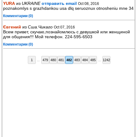
YURA
из
UKRAINE
отправить email
Oct 08, 2016
poznakomlys s grazhdankou usa dlq seruoznux otnosheniu mne 34
Комментарии (0)
Євгений
из
Сша.Чикаго
Oct 07, 2016
Всем привет, скучаю,познайомлюсь с девушкой или женщиной
для общения!!! Мой телефон. 224-595-6503
Комментарии (0)
1
...
479
480
481
482
483
484
485
...
1242