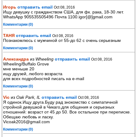
Игорь
отправить email
Oct 08, 2016
Ищу девушку с гражданством США, для фк. рака, 18-30 лет.
WhatsApp 905535505496 Почта 1100.igor[@]gmail.com
Комментарии (0)
ТАНЯ
отправить email
Oct 08, 2016
Познакомлюсь с мужчиной от 55-до 62 с очень серьезным
Комментарии (0)
Александра
из
Wheeling
отправить email
Oct 08, 2016
Wheeling/Buffalo Grove
мне меньше 20
ищу друзей, любого возраста
для всех подробностей писать на e-mail
Комментарии (0)
Vic
из
Oak Park, IL
отправить email
Oct 08, 2016
Я одинок.Ищу друга.Буду рад знокомство с симпатичной
cтройной девушкой в Чикагo,для общения и серьезных
отношений: возраст от 45 до 50. Все остальное при переписке.
Обещаю любовь и ласку.
Vicoak2016@gmail.com
Комментарии (0)