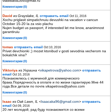
vladislava1645@mail.ru
Комментарии (0)
David
из
Grayslake, IL
отправить email
Oct 11, 2016
Xochu priglasit simpatichnuiu devushki na vacation v cancun
October 15-20 Ia za vsio plachu
Nujen budget us passport, if interested let me know, ananimnost
garantiruiu
Комментарии (0)
tomas
отправить email
Oct 10, 2016
Privet devchionki ;) mozet ktonibud v gosti sevodnia vecherom na
bokalchik vina?
Комментарии (0)
Viktoriya
из
Украина
<
vikapetrova@yahoo.com
>
отправить
email
Oct 10, 2016
Познакомлюсь с мужчиной для коммерческого
брака.Порядочность в оплате и по жизни гарантирую.Мне 44
года.Все детали по почте.vikapetrova@yahoo.com
Комментарии (0)
Isaac
из
Oak Lawn, IL
<
Isaacaka96@gmail.com
>
отправить
email
Oct 09, 2016
20 лет молодой, рад буду познакомится со всеми