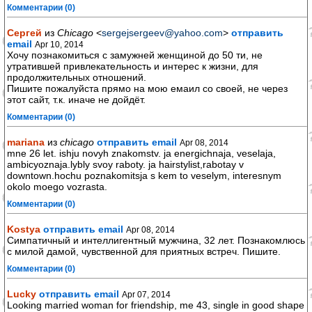
Комментарии (0)
Сергей
из
Chicago
<
sergejsergeev@yahoo.com
>
отправить
email
Apr 10, 2014
Хочу познакомиться с замужней женщиной до 50 ти, не
утратившей привлекательность и интерес к жизни, для
продолжительных отношений.
Пишите пожалуйста прямо на мою емаил со своей, не через
этот сайт, т.к. иначе не дойдёт.
Комментарии (0)
mariana
из
chicago
отправить email
Apr 08, 2014
mne 26 let. ishju novyh znakomstv. ja energichnaja, veselaja,
ambicyoznaja.lybly svoy raboty. ja hairstylist,rabotay v
downtown.hochu poznakomitsja s kem to veselym, interesnym
okolo moego vozrasta.
Комментарии (0)
Kostya
отправить email
Apr 08, 2014
Симпатичный и интеллигентный мужчина, 32 лет. Познакомлюсь
с милой дамой, чувственной для приятных встреч. Пишите.
Комментарии (0)
Lucky
отправить email
Apr 07, 2014
Looking married woman for friendship, me 43, single in good shape