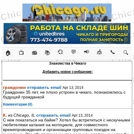
💞
💬
📢
🎪
📞
🏠
📺
📻
📚
🔍
Знакомства в Чикаго
Добавить новое сообщение:
граждонин
отправить email
Apr 13, 2014
Граждонин 35 лет, не плохо устроен в чикаго, познакомлюсь с
будущей гражданкой
Комментарии (0)
К.
из
Chicago, IL
отправить email
Apr 13, 2014
С кем покататься на байке? Хотел бы встретиться с нескучными
любителями катания на мотоцикле, для совместного
времяпровождения и организации групповых поездок на