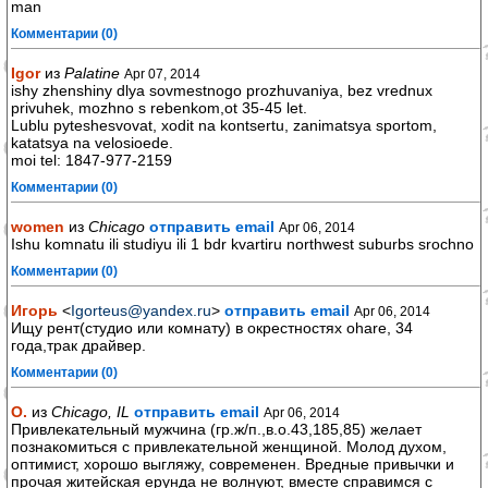
man
Комментарии (0)
Igor
из
Palatine
Apr 07, 2014
ishy zhenshiny dlya sovmestnogo prozhuvaniya, bez vrednux
privuhek, mozhno s rebenkom,ot 35-45 let.
Lublu pyteshesvovat, xodit na kontsertu, zanimatsya sportom,
katatsya na velosioede.
moi tel: 1847-977-2159
Комментарии (0)
women
из
Chicago
отправить email
Apr 06, 2014
Ishu komnatu ili studiyu ili 1 bdr kvartiru northwest suburbs srochno
Комментарии (0)
Игорь
<
Igorteus@yandex.ru
>
отправить email
Apr 06, 2014
Ищу рент(студио или комнату) в окрестностях оhare, 34
года,трак драйвер.
Комментарии (0)
О.
из
Chicago, IL
отправить email
Apr 06, 2014
Привлекательный мужчина (гр.ж/п.,в.о.43,185,85) желает
познакомиться с привлекательной женщиной. Молод духом,
оптимист, хорошо выгляжу, современен. Вредные привычки и
прочая житейская ерунда не волнуют, вместе справимся с