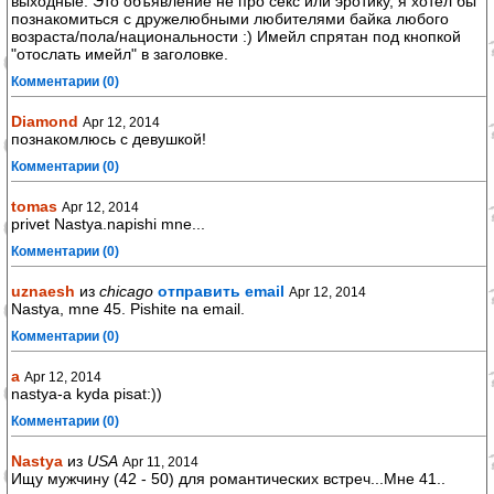
выходные. Это объявление не про секс или эротику, я хотел бы
познакомиться с дружелюбными любителями байка любого
возраста/пола/национальности :) Имейл спрятан под кнопкой
"отослать имейл" в заголовке.
Комментарии (0)
Diamond
Apr 12, 2014
познакомлюсь с девушкой!
Комментарии (0)
tomas
Apr 12, 2014
privet Nastya.napishi mne...
Комментарии (0)
uznaesh
из
chicago
отправить email
Apr 12, 2014
Nastya, mne 45. Pishite na email.
Комментарии (0)
a
Apr 12, 2014
nastya-a kyda pisat:))
Комментарии (0)
Nastya
из
USA
Apr 11, 2014
Ищу мужчину (42 - 50) для романтических встреч...Мне 41..