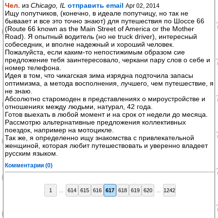
Чел.
из
Chicago, IL
отправить email
Apr 02, 2014
Ищу попутчиков, (конечно, в идеале попутчицу, но так не
бываает и все это точно знают) для путешествия по Шоссе 66
(Route 66 known as the Main Street of America or the Mother
Road). Я опытный водитель (но не truck driver), интересный
собеседник, и вполне надежный и хороший человек.
Пожалуйста, если каким-то непостижимым образом сие
предложение тебя заинтересовало, черкани пару слов о себе и
номер телефона.
Идея в том, что чикагская зима изрядна подточила запасы
оптимизма, а метода восполнения, лучшего, чем путешествие, я
не знаю.
Абсолютно старомоден в представлениях о мироустройстве и
отношениях между людьми, натурал, 42 года.
Готов выехать в любой момент и на срок от недели до месяца.
Рассмотрю альтернативные предложения коллективных
поездок, например на мотоцикле.
Так же, я определенно ищу знакомства с привлекательной
женщиной, которая любит путешествовать и уверенно владеет
русским языком.
Комментарии (0)
1
...
614
615
616
617
618
619
620
...
1242