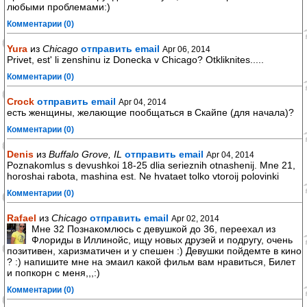
любыми проблемами:)
Комментарии (0)
Yura
из
Chicago
отправить email
Apr 06, 2014
Privet, est' li zenshinu iz Donecka v Chicago? Otkliknites.....
Комментарии (0)
Crock
отправить email
Apr 04, 2014
есть женщины, желающие пообщаться в Скайпе (для начала)?
Комментарии (0)
Denis
из
Buffalo Grove, IL
отправить email
Apr 04, 2014
Poznakomlus s devushkoi 18-25 dlia serieznih otnashenij. Mne 21,
horoshai rabota, mashina est. Ne hvataet tolko vtoroij polovinki
Комментарии (0)
Rafael
из
Chicago
отправить email
Apr 02, 2014
Мне 32 Познакомлюсь с девушкой до 36, переехал из
Флориды в Иллинойс, ищу новых друзей и подругу, очень
позитивен, харизматичен и у спешен :) Девушки пойдемте в кино
? :) напишите мне на эмаил какой фильм вам нравиться, Билет
и попкорн с меня,,,:)
Комментарии (0)