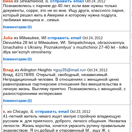
Вика
из
Streamwood, IL
отправить email
Oct 24, 2012
Познакомлюсь с парнем до 40 лет, если вам нужны только
документы, сорри, это не ко мне. Ищу друга, классного парня,
который решил жить в Америке и которому нужна подруга,
любимая женщина и...семья.
Комментарии (0)
Julia
из
Milwaukee, WI
отправить email
Oct 24, 2012
Devushka 28 let iz Milwaukee, WI. Simpatichnaya, obrazovannya.
Iznachalno s Ukrainy. Poznakomlyus' s muzhchinoi 27-40 let - tolko
dlya ser'eznyh otnosheniy.
Комментарии (0)
Влад
из
Arlington Heights
<
guy35@mail.ru
>
Oct 24, 2012
Влад, 42/178/89. Открытый, свободный, независимый.
Нетрадиционный человек. В отношениях с женщиной ценю
равноправные партнерские отношения без вмешательства в
личную жизнь. Выгляжу приятно. Познакомлюсь с женщиной, с
разносторонними интересами.
Комментарии (0)
к.
из
Chicago, IL
отправить email
Oct 23, 2012
41-летний житель чикаго ищет милую стройную владеющую
русским ж. для приятного, доброго, легкого общения. Нехватка
легкости. Жизнь коротка, хочется украсить рутину правильным
знакомством. Я оч.добрый и откровенный М., ищу Ж. с