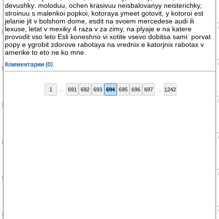
devushky: moloduu, ochen krasivuu neisbalovanyy neisterichky,
stroinuu s malenkoi popkoi, kotoraya ymeet gotovit, y kotoroi est
jelanie jit v bolshom dome, esdit na svoem mercedese audi ili
lexuse, letat v mexiky 4 raza v za zimy, na plyaje e na katere
provodit vso leto Esli koneshno vi xotite vsevo dobitsa sami: porvat
popy e ygrobit zdorove rabotaya na vrednix e katorjnix rabotax v
amerike to eto ne ko mne.
Комментарии (0)
1
...
691
692
693
694
695
696
697
...
1242