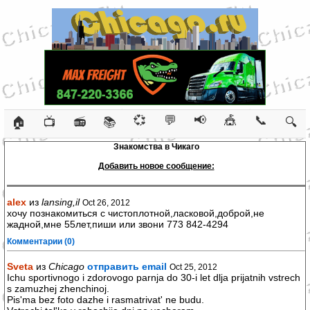
💞
💬
📢
🎪
📞
🏠
📺
📻
📚
🔍
Знакомства в Чикаго
Добавить новое сообщение:
alex
из
lansing,il
Oct 26, 2012
хочу познакомиться с чистоплотной,ласковой,доброй,не
жадной,мне 55лет,пиши или звони 773 842-4294
Комментарии (0)
Sveta
из
Chicago
отправить email
Oct 25, 2012
Ichu sportivnogo i zdorovogo parnja do 30-i let dlja prijatnih vstrech
s zamuzhej zhenchinoj.
Pis'ma bez foto dazhe i rasmatrivat' ne budu.