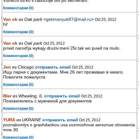
Vstrechi tol'ko v rabochije dni po vecheram.
Комментарии (0)
Van ok
из
Oak park
<
gekmanyuk87@mail.ru
>
Oct 25, 2012
hi!
Комментарии (0)
Van ok
из
Oak park
Oct 25, 2012
privet narod!ja wykajy druziv.meni 25r.tak wo puwit na mulo.
Комментарии (0)
Jen
из
Chicago
отправить email
Oct 25, 2012
Ищу парня с документами. Мне 26 лет проживаю в чикаго.
Помогите пожалуста
Комментарии (0)
Bler
из
Wheeling, IL
отправить email
Oct 25, 2012
Познакомлюсь с мужчиной для документов
Комментарии (0)
YURA
из
UKRAINE
отправить email
Oct 25, 2012
poznakomlys s grashdankou usa vozmoshnue sereznue otnowenia
mne 30
Комментарии (0)