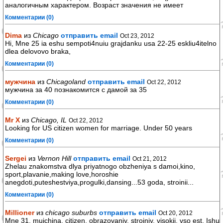
аналогичным характером. Возраст значения не имеет
Комментарии (0)
Dima
из
Chicago
отправить email
Oct 23, 2012
Hi, Mne 25 ia eshu sempoti4nuiu grajdanku usa 22-25 eskliu4itelno
dlea delovovo braka,
Комментарии (0)
мужчина
из
Chicagoland
отправить email
Oct 22, 2012
мужчина за 40 познакомится с дамой за 35
Комментарии (0)
Mr X
из
Chicago, IL
Oct 22, 2012
Looking for US citizen women for marriage. Under 50 years
Комментарии (0)
Sergei
из
Vernon Hill
отправить email
Oct 21, 2012
Zhelau znakomstva dlya priyatnogo obzheniya s damoi,kino,
sport,plavanie,making love,horoshie
anegdoti,puteshestviya,progulki,dansing...53 goda, stroinii...
Комментарии (0)
Millioner
из
chicago suburbs
отправить email
Oct 20, 2012
Mne 31, mujchina, citizen, obrazovaniy, stroiniy, visokii, vso est. Ishu