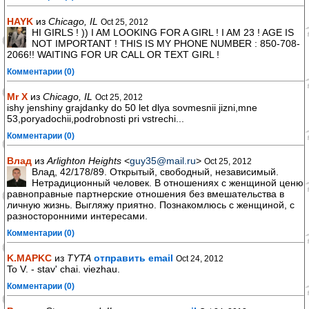
HAYK
из
Chicago, IL
Oct 25, 2012
HI GIRLS ! )) I AM LOOKING FOR A GIRL ! I AM 23 ! AGE IS
NOT IMPORTANT ! THIS IS MY PHONE NUMBER : 850-708-
2066!! WAITING FOR UR CALL OR TEXT GIRL !
Комментарии (0)
Mr X
из
Chicago, IL
Oct 25, 2012
ishy jenshiny grajdanky do 50 let dlya sovmesnii jizni,mne
53,poryadochii,podrobnosti pri vstrechi...
Комментарии (0)
Влад
из
Arlighton Heights
<
guy35@mail.ru
>
Oct 25, 2012
Влад, 42/178/89. Открытый, свободный, независимый.
Нетрадиционный человек. В отношениях с женщиной ценю
равноправные партнерские отношения без вмешательства в
личную жизнь. Выгляжу приятно. Познакомлюсь с женщиной, с
разносторонними интересами.
Комментарии (0)
K.MAPKC
из
TYTA
отправить email
Oct 24, 2012
To V. - stav' chai. viezhau.
Комментарии (0)