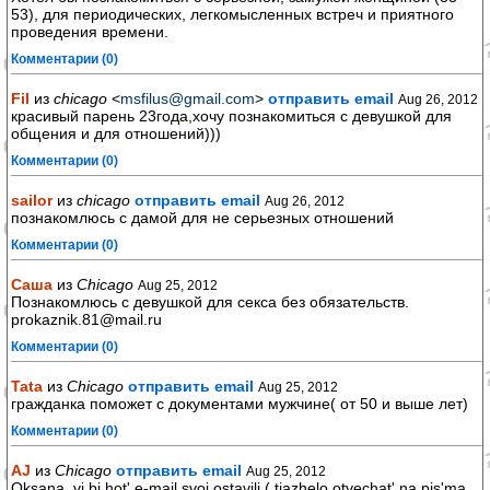
53), для периодических, легкомысленных встреч и приятного
проведения времени.
Комментарии (0)
Fil
из
chicago
<
msfilus@gmail.com
>
отправить email
Aug 26, 2012
красивый парень 23года,хочу познакомиться с девушкой для
общения и для отношений)))
Комментарии (0)
sailor
из
chicago
отправить email
Aug 26, 2012
познакомлюсь с дамой для не серьезных отношений
Комментарии (0)
Саша
из
Chicago
Aug 25, 2012
Познакомлюсь с девушкой для секса без обязательств.
prokaznik.81@mail.ru
Комментарии (0)
Tata
из
Chicago
отправить email
Aug 25, 2012
гражданка поможет с документами мужчине( от 50 и выше лет)
Комментарии (0)
AJ
из
Chicago
отправить email
Aug 25, 2012
Oksana, vi bi hot' e-mail svoj ostavili ( tjazhelo otvechat' na pis'ma