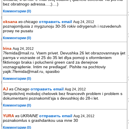
bez obratnogo adressa....;)....)
Комментарии (0)
oksana
из
chicago
отправить email
Aug 24, 2012
poznajomljusia z mygzunoju 30-35 rokiv odrygenuh i rozvedenuh
prowy ne pusatu
Комментарии (0)
Irina
Aug 24, 2012
7femida@mail.ru. Vsem privet. Devushka 26 let obrazovannaya ijet
parnya v vozraste ot 25 do 35 let dlya pomoji s oformleniem
fiktivnogo braka i poluchenii green card za denejnoe
voznagrajdenie. Intim ne predlagat'. Pishite na pochtoviy
yajik:7femida@mail.ru, spasibo
Комментарии (0)
AJ
из
Chicago
отправить email
Aug 24, 2012
Simpotichnij molodoj chelovek bez financevih problem i problem s
dokumentami poznakomit'sja s devushkoj do 28-i let.
Комментарии (0)
YURA
из
UKRAINE
отправить email
Aug 24, 2012
poznakomlus s grashdankou usa mne 30
Комментарии (0)