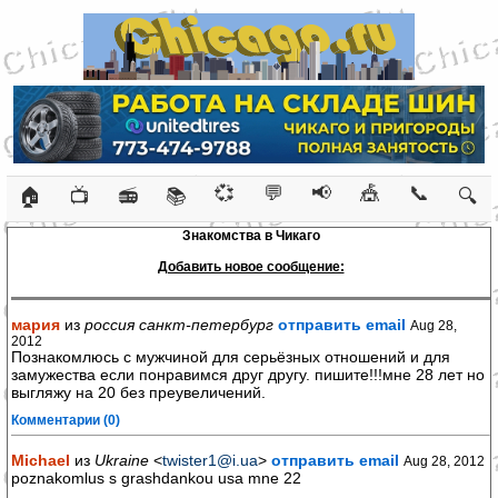
💞
💬
📢
🎪
📞
🏠
📺
📻
📚
🔍
Знакомства в Чикаго
Добавить новое сообщение:
мария
из
россия санкт-петербург
отправить email
Aug 28,
2012
Познакомлюсь с мужчиной для серьёзных отношений и для
замужества если понравимся друг другу. пишите!!!мне 28 лет но
выгляжу на 20 без преувеличений.
Комментарии (0)
Michael
из
Ukraine
<
twister1@i.ua
>
отправить email
Aug 28, 2012
poznakomlus s grashdankou usa mne 22