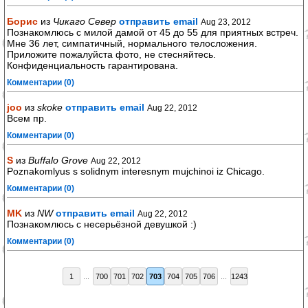
Борис
из
Чикаго Север
отправить email
Aug 23, 2012
Познакомлюсь с милой дамой от 45 до 55 для приятных встреч.
Мне 36 лет, симпатичный, нормального телосложения.
Приложите пожалуйста фото, не стесняйтесь.
Конфиденциальность гарантирована.
Комментарии (0)
joo
из
skoke
отправить email
Aug 22, 2012
Всем пр.
Комментарии (0)
S
из
Buffalo Grove
Aug 22, 2012
Poznakomlyus s solidnym interesnym mujchinoi iz Chicago.
Комментарии (0)
MK
из
NW
отправить email
Aug 22, 2012
Познакомлюсь с несерьёзной девушкой :)
Комментарии (0)
1
...
700
701
702
703
704
705
706
...
1243