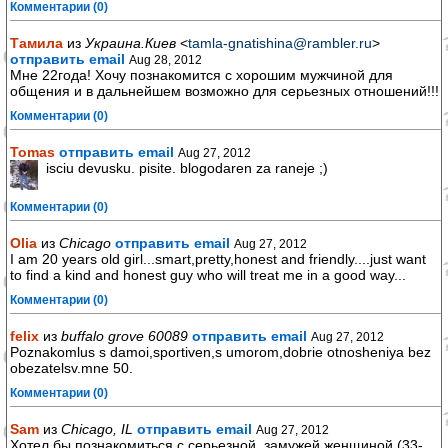
Комментарии (0)
Тамила
из
Украина.Киев
<
tamla-gnatishina@rambler.ru
>
отправить email
Aug 28, 2012
Мне 22года! Хочу познакомится с хорошим мужчиной для
общения и в дальнейшем возможно для серьезных отношений!!!
Комментарии (0)
Tomas
отправить email
Aug 27, 2012
isciu devusku. pisite. blogodaren za raneje ;)
Комментарии (0)
Olia
из
Chicago
отправить email
Aug 27, 2012
I am 20 years old girl...smart,pretty,honest and friendly....just want
to find a kind and honest guy who will treat me in a good way...
Комментарии (0)
felix
из
buffalo grove 60089
отправить email
Aug 27, 2012
Poznakomlus s damoi,sportiven,s umorom,dobrie otnosheniya bez
obezatelsv.mne 50.
Комментарии (0)
Sam
из
Chicago, IL
отправить email
Aug 27, 2012
Хотел бы познакомиться с серьезной, замужей женщиной (33-