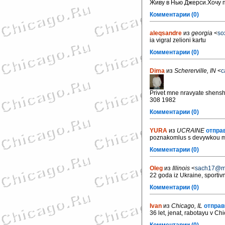
Живу в Нью Джерси.Хочу п
Комментарии (0)
aleqsandre
из
georgia
<
so
ia vigral zelioni kartu
Комментарии (0)
Dima
из
Schererville, IN
<
c
Privet mne nravyate shenshi
308 1982
Комментарии (0)
YURA
из
UCRAINE
отправ
poznakomlus s devywkou 
Комментарии (0)
Oleg
из
Illinois
<
sach17@ma
22 goda iz Ukraine, sportiv
Комментарии (0)
Ivan
из
Chicago, IL
отправ
36 let, jenat, rabotayu v Chi