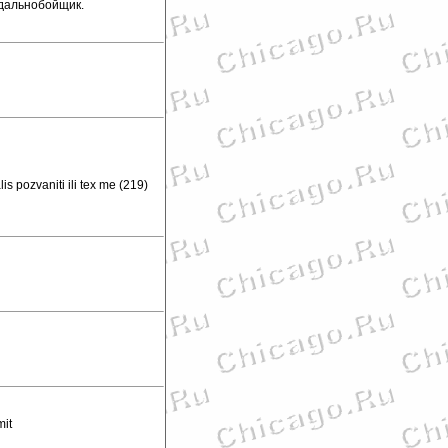
 дальнобойщик.
s pozvaniti ili tex me (219)
mit