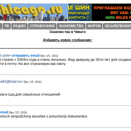
И
ТВ
РАДИО
СПРАВОЧНИК
ЗНАКОМСТВА
ФОРУМ
ОБЪЯВЛЕНИЯ
Знакомства в Чикаго
Добавить новое сообщение:
@.com
>
отправить email
Dec 15, 2011
 стране с 2004го года и очень легально. Ищу девушку до 30ти лет для создан
 в почту. На все отреагирую как смогу.
ox82@mail.ru
>
Dec 15, 2011
вом в сша,для серьёзных отношений
email
Dec 15, 2011
pomoch simpotichnoj devuhke v polucheniji dokumentov.