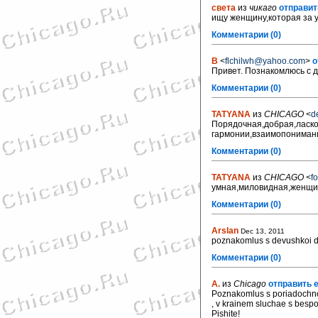
света
из
чикаго
отправит
ищу женщину,которая за 
Комментарии (0)
B
<
flchilwh@yahoo.com
>
о
Привет. Познакомлюсь с 
Комментарии (0)
TATYANA
из
CHICAGO
<
d
Порядочная,добрая,ласко
гармонии,взаимопонимани
Комментарии (0)
TATYANA
из
CHICAGO
<
f
умная,миловидная,женщина
Комментарии (0)
Arslan
Dec 13, 2011
poznakomlus s devushkoi d
Комментарии (0)
A.
из
Chicago
отправить e
Poznakomlus s poriadochn
, v krainem sluchae s bespo
Pishite!