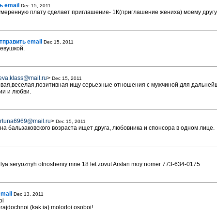
ь email
Dec 15, 2011
умеренную плату сделает приглашение- 1К(приглашение жениха) моему другу
тправить email
Dec 15, 2011
девушкой.
eva.klass@mail.ru
>
Dec 15, 2011
вая,веселая,позитивная ищу серьезные отношения с мужчиной для дальнейш
и и любви.
ortuna6969@mail.ru
>
Dec 15, 2011
 бальзаковского возраста ищет друга, любовника и спонсора в одном лице.
lya seryoznyh otnosheniy mne 18 let zovut Arslan moy nomer 773-634-0175
mail
Dec 13, 2011
oi
rajdochnoi (kak ia) molodoi osoboi!