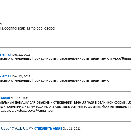
oi
rajdochnoi (kak ia) molodoi osoboi!
ь email
Dec 12, 2011
еловых отношений. Порядочность и своевременность гарантирую.myjob78gma
ь email
Dec 12, 2011
еловых отношений. Порядочность и своевременность гарантирую.
 email
Dec 12, 2011
рмальную девушку для сеьезных отношений. Мне 33 года в отличной форме. Во
йду половинку, найму водителя а сам займусь чем то другим. Искательницам п
 дурак. alexstextbooks@gmail.com
8I61S64@AOL.COM
>
отправить email
Dec 11, 2011