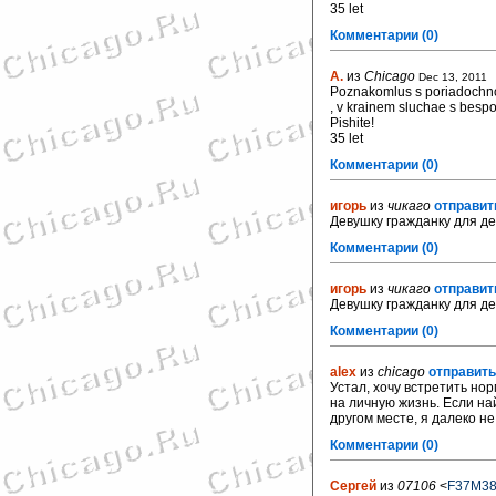
35 let
Комментарии (0)
A.
из
Chicago
Dec 13, 2011
Poznakomlus s poriadochn
, v krainem sluchae s bespo
Pishite!
35 let
Комментарии (0)
игорь
из
чикаго
отправит
Девушку гражданку для д
Комментарии (0)
игорь
из
чикаго
отправит
Девушку гражданку для д
Комментарии (0)
alex
из
chicago
отправить
Устал, хочу встретить но
на личную жизнь. Если на
другом месте, я далеко не
Комментарии (0)
Сергей
из
07106
<
F37M3