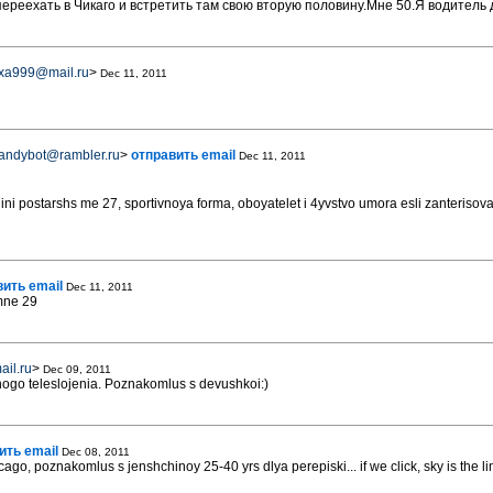
ереехать в Чикаго и встретить там свою вторую половину.Мне 50.Я водитель
xa999@mail.ru
>
Dec 11, 2011
andybot@rambler.ru
>
отправить email
Dec 11, 2011
ni postarshs me 27, sportivnoya forma, oboyatelet i 4yvstvo umora esli zanterisovali
ить email
Dec 11, 2011
mne 29
il.ru
>
Dec 09, 2011
nogo teleslojenia. Poznakomlus s devushkoi:)
ить email
Dec 08, 2011
cago, poznakomlus s jenshchinoy 25-40 yrs dlya perepiski... if we click, sky is the li