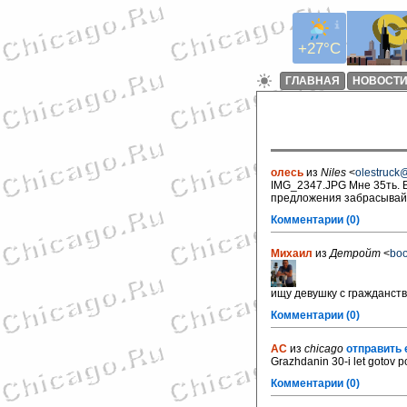
+27°C
ГЛАВНАЯ
НОВОСТ
олесь
из
Niles
<
olestruck
IMG_2347.JPG Мне 35ть. В
предложения забрасывайте
Комментарии (0)
Михаил
из
Детройт
<
bo
ищу девушку с гражданст
Комментарии (0)
AC
из
chicago
отправить 
Grazhdanin 30-i let gotov 
Комментарии (0)