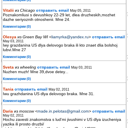
Комментарии (0)
Vitalii
из
Chicago
отправить email
May 05, 2011
Poznakomliusi s devushkoy 22-29 let, dlea druzheskih,mozhet
dazhe seriyoznih otnoshenii. Mne 24.
Комментарии (0)
Olesya
из
Green Bay WI
<
liamyrka@yandex.ru
>
отправить email
May 03, 2011
Iwy grazdanina US dlya delovogo braka ili kto znaet dlia bolshoj
lubvi.Mne 27
Комментарии (0)
Sveta
из
wheeling
отправить email
May 03, 2011
Nuzhen muzh! Mne 39,dvoe detey...
Комментарии (0)
Tania
отправить email
May 02, 2011
Iwu grazhdanina US dlya delovogo braka. Mne 31.
Комментарии (0)
Daria
из
moscow
<
made.in.pelotas@gmail.com
>
отправить email
May 02, 2011
Hochu zavesti znakomstva s lud'mi jivushimi v US dlya izucheniya
yazika ili prosto druzbi/