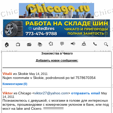
💞
💬
📢
🎪
📞
🏠
📺
📻
📚
🔍
Знакомства в Чикаго
Добавить новое сообщение:
Vitalii
из
Skokie
May 14, 2011
Nujen roommate v Skokie, podrobnosti po tel 7578670354
Комментарии (0)
Viktor
из
Chicago
<
viktor27@yahoo.com
>
отправить email
May
14, 2011
Познакомлюсь с девушкой, с мозгами в голове для интересных
встречь, прошмандовки с комерческим уклоном в банк, или под
мост на lake and Cicero. !!!!!!!!!!!!!!!!!!!!