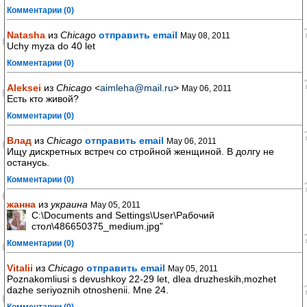
Комментарии (0)
Natasha
из
Chicago
отправить email
May 08, 2011
Uchy myza do 40 let
Комментарии (0)
Aleksei
из
Chicago
<
aimleha@mail.ru
>
May 06, 2011
Есть кто живой?
Комментарии (0)
Влад
из
Chicago
отправить email
May 06, 2011
Ищу дискретных встреч со стройной женщиной. В долгу не
останусь.
Комментарии (0)
жанна
из
украина
May 05, 2011
C:\Documents and Settings\User\Рабочий
стол\486650375_medium.jpg"
Комментарии (0)
Vitalii
из
Chicago
отправить email
May 05, 2011
Poznakomliusi s devushkoy 22-29 let, dlea druzheskih,mozhet
dazhe seriyoznih otnoshenii. Mne 24.