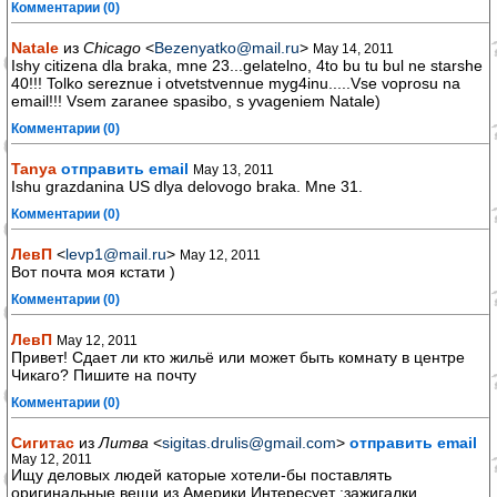
Комментарии (0)
Natale
из
Chicago
<
Bezenyatko@mail.ru
>
May 14, 2011
Ishy citizena dla braka, mne 23...gelatelno, 4to bu tu bul ne starshe
40!!! Tolko sereznue i otvetstvennue myg4inu.....Vse voprosu na
email!!! Vsem zaranee spasibo, s yvageniem Natale)
Комментарии (0)
Tanya
отправить email
May 13, 2011
Ishu grazdanina US dlya delovogo braka. Mne 31.
Комментарии (0)
ЛевП
<
levp1@mail.ru
>
May 12, 2011
Вот почта моя кстати )
Комментарии (0)
ЛевП
May 12, 2011
Привет! Сдает ли кто жильё или может быть комнату в центре
Чикаго? Пишите на почту
Комментарии (0)
Сигитас
из
Литва
<
sigitas.drulis@gmail.com
>
отправить email
May 12, 2011
Ищу деловых людей каторые хотели-бы поставлять
оригинальные вещи из Америки.Интересует :зажигалки