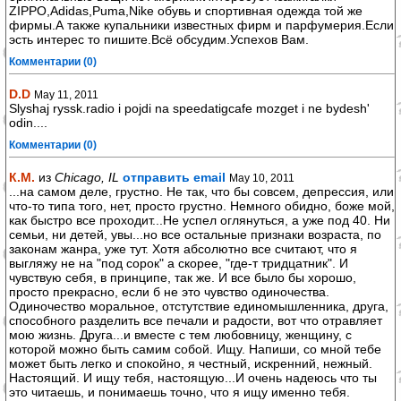
ZIPPO,Adidas,Puma,Nike обувь и спортивная одежда той же
фирмы.А также купальники известных фирм и парфумерия.Если
эсть интерес то пишите.Всё обсудим.Успехов Вам.
Комментарии (0)
D.D
May 11, 2011
Slyshaj ryssk.radio i pojdi na speedatigcafe mozget i ne bydesh'
odin....
Комментарии (0)
К.М.
из
Chicago, IL
отправить email
May 10, 2011
...на самом деле, грустно. Не так, что бы совсем, депрессия, или
что-то типа того, нет, просто грустно. Немного обидно, боже мой,
как быстро все проходит...Не успел оглянуться, а уже под 40. Ни
семьи, ни детей, увы...но все остальные признаки возраста, по
законам жанра, уже тут. Хотя абсолютно все считают, что я
выгляжу не на "под сорок" а скорее, "где-т тридцатник". И
чувствую себя, в принципе, так же. И все было бы хорошо,
просто прекрасно, если б не это чувство одиночества.
Одиночество моральное, отстутствие единомышленника, друга,
способного разделить все печали и радости, вот что отравляет
мою жизнь. Друга...и вместе с тем любовницу, женщину, с
которой можно быть самим собой. Ищу. Напиши, со мной тебе
может быть легко и спокойно, я честный, искренний, нежный.
Настоящий. И ищу тебя, настоящую...И очень надеюсь что ты
это читаешь, и понимаешь точно, что я ищу именно тебя.