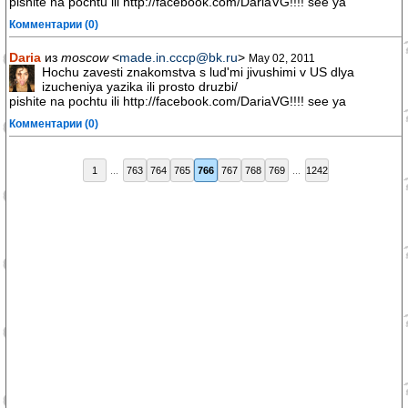
pishite na pochtu ili http://facebook.com/DariaVG!!!! see ya
Комментарии (0)
Daria
из
moscow
<
made.in.cccp@bk.ru
>
May 02, 2011
Hochu zavesti znakomstva s lud'mi jivushimi v US dlya
izucheniya yazika ili prosto druzbi/
pishite na pochtu ili http://facebook.com/DariaVG!!!! see ya
Комментарии (0)
1
...
763
764
765
766
767
768
769
...
1242