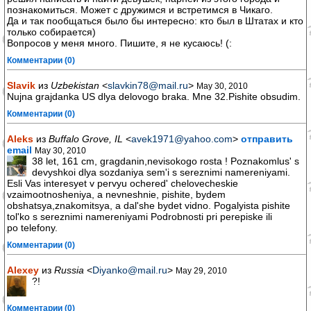
познакомиться. Может с дружимся и встретимся в Чикаго.
Да и так пообщаться было бы интересно: кто был в Штатах и кто
только собирается)
Вопросов у меня много. Пишите, я не кусаюсь! (:
Комментарии (0)
Slavik
из
Uzbekistan
<
slavkin78@mail.ru
>
May 30, 2010
Nujna grajdanka US dlya delovogo braka. Mne 32.Pishite obsudim.
Комментарии (0)
Aleks
из
Buffalo Grove, IL
<
avek1971@yahoo.com
>
отправить
email
May 30, 2010
38 let, 161 cm, gragdanin,nevisokogo rosta ! Poznakomlus' s
devyshkoi dlya sozdaniya sem'i s sereznimi namereniyami.
Esli Vas interesyet v pervyu ochered' chelovecheskie
vzaimootnosheniya, a nevneshnie, pishite, bydem
obshatsya,znakomitsya, a dal'she bydet vidno. Pogalyista pishite
tol'ko s sereznimi namereniyami Podrobnosti pri perepiske ili
po telefony.
Комментарии (0)
Alexey
из
Russia
<
Diyanko@mail.ru
>
May 29, 2010
?!
Комментарии (0)