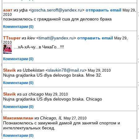
азат
из
уфа
<
goscha.seroff@yandex.ru
>
отправить email
May 29,
2010
познакомлюсь с гражданкой сша для делового брака
Комментарии (0)
TTsuper
из
kiev
<
timatt@yandex.ru
>
отправить email
May 29,
2010
...хА-хА-чу...в ЧикаГо...!!!
Комментарии (0)
Slavik
из
Uzbekistan
<
slavkin78@mail.ru
>
May 29, 2010
Nujna grajdanka US dlya delovogo braka. Mne 32.
Комментарии (0)
Slavik
из
из chicago
May 29, 2010
Nujna grajdanka US dlya delovogo braka. Chicago
Комментарии (0)
Максимилиан
из
Chicago, IL
May 27, 2010
Познакомлюсь с замужней дамой для занятий спортом и
интеллектуальных бесед.
Комментарии (0)