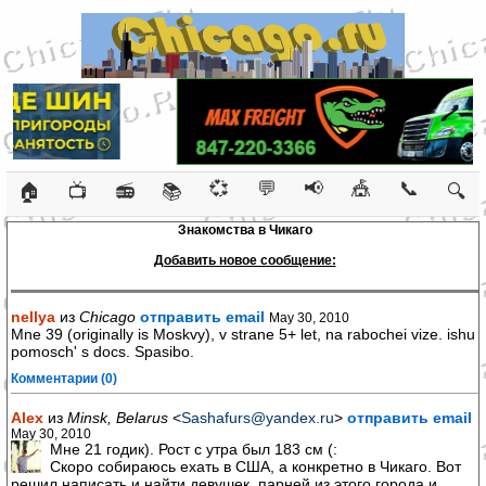
💞
💬
📢
🎪
📞
🏠
📺
📻
📚
🔍
Знакомства в Чикаго
Добавить новое сообщение:
nellya
из
Chicago
отправить email
May 30, 2010
Mne 39 (originally is Moskvy), v strane 5+ let, na rabochei vize. ishu
pomosch' s docs. Spasibo.
Комментарии (0)
Alex
из
Minsk, Belarus
<
Sashafurs@yandex.ru
>
отправить email
May 30, 2010
Мне 21 годик). Рост с утра был 183 см (:
Скоро собираюсь ехать в США, а конкретно в Чикаго. Вот
решил написать и найти девушек, парней из этого города и