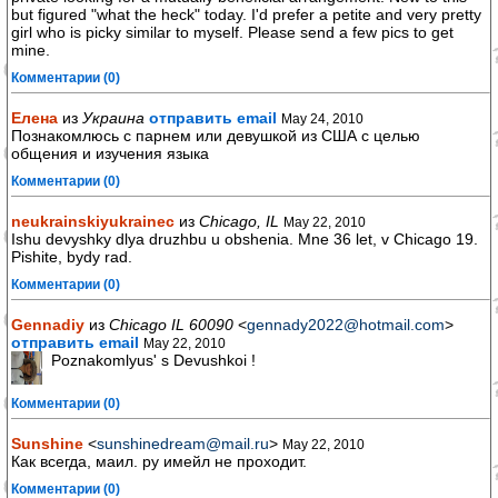
but figured "what the heck" today. I'd prefer a petite and very pretty
girl who is picky similar to myself. Please send a few pics to get
mine.
Комментарии (0)
Елена
из
Украина
отправить email
May 24, 2010
Познакомлюсь с парнем или девушкой из США с целью
общения и изучения языка
Комментарии (0)
neukrainskiyukrainec
из
Chicago, IL
May 22, 2010
Ishu devyshky dlya druzhbu u obshenia. Mne 36 let, v Chicago 19.
Pishite, bydy rad.
Комментарии (0)
Gennadiy
из
Chicago IL 60090
<
gennady2022@hotmail.com
>
отправить email
May 22, 2010
Poznakomlyus' s Devushkoi !
Комментарии (0)
Sunshine
<
sunshinedream@mail.ru
>
May 22, 2010
Как всегда, маил. ру имейл не проходит.
Комментарии (0)