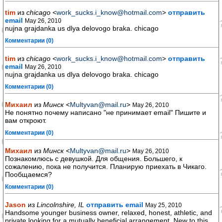
tim
из
chicago
<
work_sucks.i_know@hotmail.com
>
отправить
email
May 26, 2010
nujna grajdanka us dlya delovogo braka. chicago
Комментарии (0)
tim
из
chicago
<
work_sucks.i_know@hotmail.com
>
отправить
email
May 26, 2010
nujna grajdanka us dlya delovogo braka. chicago
Комментарии (0)
Михаил
из
Минск
<
Multyvan@mail.ru
>
May 26, 2010
Не понятно почему написано "не принимает email" Пишите и
вам откроют.
Комментарии (0)
Михаил
из
Минск
<
Multyvan@mail.ru
>
May 26, 2010
Познакомлюсь с девушкой. Для общения. Большего, к
сожалению, пока не получится. Планирую приехать в Чикаго.
Пообщаемся?
Комментарии (0)
Jason
из
Lincolnshire, IL
отправить email
May 25, 2010
Handsome younger business owner, relaxed, honest, athletic, and
private looking for a mutually beneficial arrangement. New to this