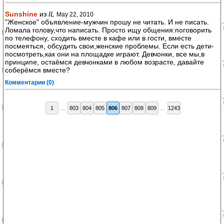
Sunshine
из
IL
May 22, 2010
"Женское" объявление-мужчин прошу не читать. И не писать.
Ломала голову,что написать. Просто ищу общения:поговорить
по телефону, сходить вместе в кафе или в гости, вместе
посмеяться, обсудить свои,женские проблемы. Если есть дети-
посмотреть,как они на площадке играют. Девчонки, все мы,в
принципе, остаёмся девчонками в любом возрасте, давайте
соберёмся вместе?
Комментарии (0)
1
...
803
804
805
806
807
808
809
...
1243