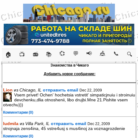
💞
💬
📢
🎪
📞
🏠
📺
📻
📚
🔍
Знакомства в Чикаго
Добавить новое сообщение:
Lion
из
Chicago, IL
отправить email
Dec 22, 2009
Vsem privet! Ochen' hochetsia vstretit' simpaticjnuiu i stroinuiu
devchenku,dlia otnoshenii, libo drujbi.Mne 21.Pishite vsem
otvechu)))
Комментарии (0)
ludmila
из
Villa Park, IL
отправить email
Dec 22, 2009
strojnaja zens4ina, 45 vstre4usj s mus4inoj za voznagrozdenie
Комментарии (0)