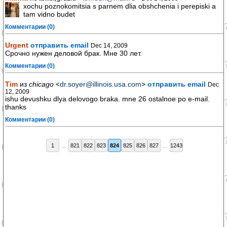
xochu poznokomitsia s parnem dlia obshchenia i perepiski a
tam vidno budet
Комментарии (0)
Urgent
отправить email
Dec 14, 2009
Срочно нужен деловой брак. Мне 30 лет.
Комментарии (0)
Tim
из
chicago
<
dr.soyer@illinois.usa.com
>
отправить email
Dec
12, 2009
ishu devushku dlya delovogo braka. mne 26 ostalnoe po e-mail.
thanks
Комментарии (0)
1
...
821
822
823
824
825
826
827
...
1243