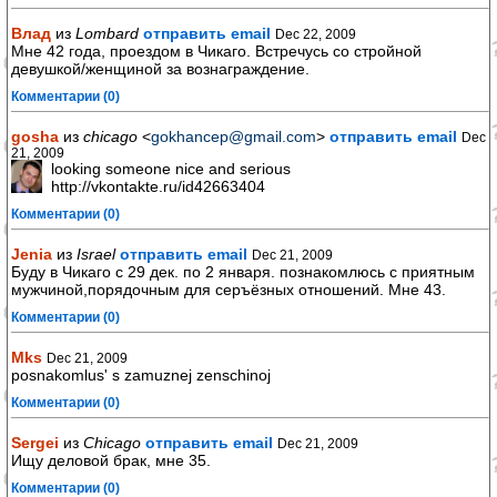
Влад
из
Lombard
отправить email
Dec 22, 2009
Мне 42 года, проездом в Чикаго. Встречусь со стройной
девушкой/женщиной за вознаграждение.
Комментарии (0)
gosha
из
chicago
<
gokhancep@gmail.com
>
отправить email
Dec
21, 2009
looking someone nice and serious
http://vkontakte.ru/id42663404
Комментарии (0)
Jenia
из
Israel
отправить email
Dec 21, 2009
Буду в Чикаго с 29 дек. по 2 января. познакомлюсь с приятным
мужчиной,порядочным для серъёзных отношений. Мне 43.
Комментарии (0)
Mks
Dec 21, 2009
posnakomlus' s zamuznej zenschinoj
Комментарии (0)
Sergei
из
Chicago
отправить email
Dec 21, 2009
Ищу деловой брак, мне 35.
Комментарии (0)