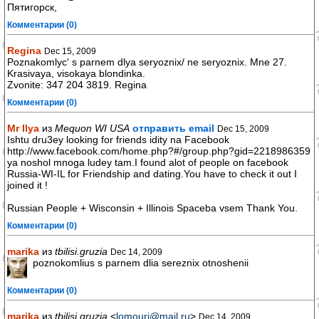
Пятигорск,
Комментарии (0)
Regina
Dec 15, 2009
Poznakomlyc' s parnem dlya seryoznix/ ne seryoznix. Mne 27.
Krasivaya, visokaya blondinka.
Zvonite: 347 204 3819. Regina
Комментарии (0)
Mr Ilya
из
Mequon WI USA
отправить email
Dec 15, 2009
Ishtu dru3ey looking for friends idity na Facebook
http://www.facebook.com/home.php?#/group.php?gid=2218986359
ya noshol mnoga ludey tam.I found alot of people on facebook
Russia-WI-IL for Friendship and dating.You have to check it out I
joined it !
Russian People + Wisconsin + Illinois Spaceba vsem Thank You.
Комментарии (0)
marika
из
tbilisi.gruzia
Dec 14, 2009
poznokomlius s parnem dlia sereznix otnoshenii
Комментарии (0)
marika
из
tbilisi,gruzia
<
lomouri@mail.ru
>
Dec 14, 2009