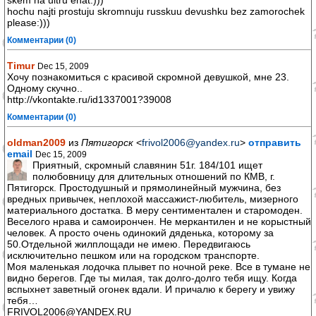
skem na ultru ehat:)))
hochu najti prostuju skromnuju russkuu devushku bez zamorochek
please:)))
Комментарии (0)
Timur
Dec 15, 2009
Хочу познакомиться с красивой скромной девушкой, мне 23.
Одному скучно..
http://vkontakte.ru/id1337001?39008
Комментарии (0)
oldman2009
из
Пятигорск
<
frivol2006@yandex.ru
>
отправить
email
Dec 15, 2009
Приятный, скромный славянин 51г. 184/101 ищет
полюбовницу для длительных отношений по КМВ, г.
Пятигорск. Простодушный и прямолинейный мужчина, без
вредных привычек, неплохой массажист-любитель, мизерного
материального достатка. В меру сентиментален и старомоден.
Веселого нрава и самоирончен. Не меркантилен и не корыстный
человек. А просто очень одинокий дяденька, которому за
50.Отдельной жилплощади не имею. Передвигаюсь
исключительно пешком или на городском транспорте.
Моя маленькая лодочка плывет по ночной реке. Все в тумане не
видно берегов. Где ты милая, так долго-долго тебя ищу. Когда
вспыхнет заветный огонек вдали. И причалю к берегу и увижу
тебя…
FRIVOL2006@YANDEX.RU