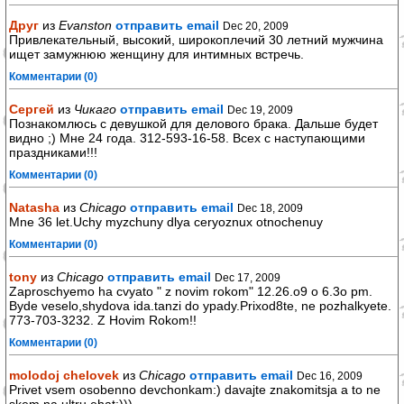
Друг
из
Evanston
отправить email
Dec 20, 2009
Привлекательный, высокий, широкоплечий 30 летний мужчина
ищет замужнюю женщину для интимных встречь.
Комментарии (0)
Сергей
из
Чикаго
отправить email
Dec 19, 2009
Познакомлюсь с девушкой для делового брака. Дальше будет
видно ;) Мне 24 года. 312-593-16-58. Всех с наступающими
праздниками!!!
Комментарии (0)
Natasha
из
Chicago
отправить email
Dec 18, 2009
Mne 36 let.Uchy myzchuny dlya ceryoznux otnochenuy
Комментарии (0)
tony
из
Chicago
отправить email
Dec 17, 2009
Zaproschyemo ha cvyato " z novim rokom" 12.26.o9 o 6.3o pm.
Byde veselo,shydova ida.tanzi do ypady.Prixod8te, ne pozhalkyete.
773-703-3232. Z Hovim Rokom!!
Комментарии (0)
molodoj chelovek
из
Chicago
отправить email
Dec 16, 2009
Privet vsem osobenno devchonkam:) davajte znakomitsja a to ne