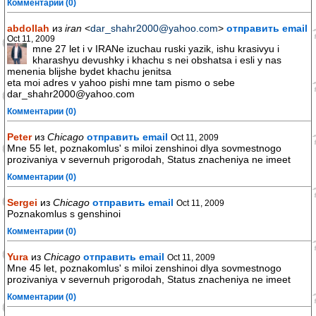
Комментарии (0)
abdollah
из
iran
<
dar_shahr2000@yahoo.com
>
отправить email
Oct 11, 2009
mne 27 let i v IRANe izuchau ruski yazik, ishu krasivyu i
kharashyu devushky i khachu s nei obshatsa i esli y nas
menenia blijshe bydet khachu jenitsa
eta moi adres v yahoo pishi mne tam pismo o sebe
dar_shahr2000@yahoo.com
Комментарии (0)
Peter
из
Chicago
отправить email
Oct 11, 2009
Mne 55 let, poznakomlus' s miloi zenshinoi dlya sovmestnogo
prozivaniya v severnuh prigorodah, Status znacheniya ne imeet
Комментарии (0)
Sergei
из
Chicago
отправить email
Oct 11, 2009
Poznakomlus s genshinoi
Комментарии (0)
Yura
из
Chicago
отправить email
Oct 11, 2009
Mne 45 let, poznakomlus' s miloi zenshinoi dlya sovmestnogo
prozivaniya v severnuh prigorodah, Status znacheniya ne imeet
Комментарии (0)