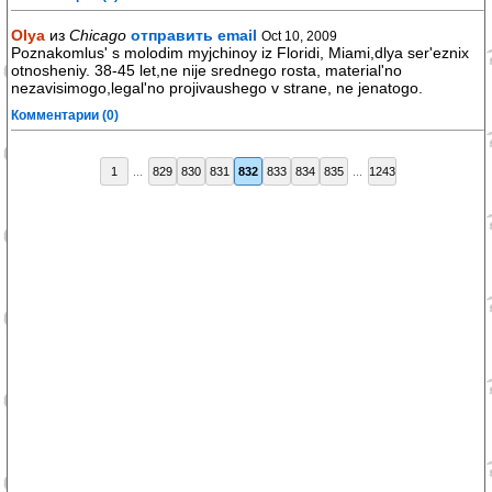
Olya
из
Chicago
отправить email
Oct 10, 2009
Poznakomlus' s molodim myjchinoy iz Floridi, Miami,dlya ser'eznix
otnosheniy. 38-45 let,ne nije srednego rosta, material'no
nezavisimogo,legal'no projivaushego v strane, ne jenatogo.
Комментарии (0)
1
...
829
830
831
832
833
834
835
...
1243