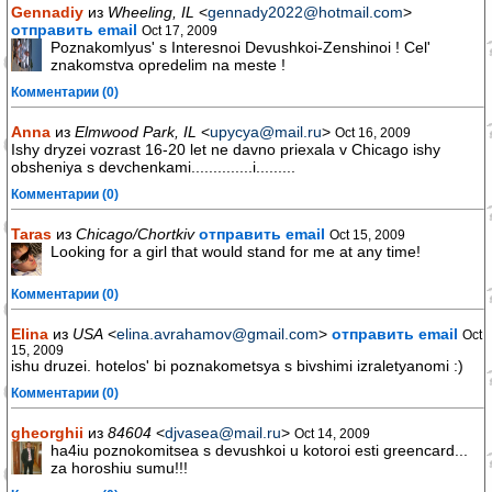
Gennadiy
из
Wheeling, IL
<
gennady2022@hotmail.com
>
отправить email
Oct 17, 2009
Poznakomlyus' s Interesnoi Devushkoi-Zenshinoi ! Cel'
znakomstva opredelim na meste !
Комментарии (0)
Anna
из
Elmwood Park, IL
<
upycya@mail.ru
>
Oct 16, 2009
Ishy dryzei vozrast 16-20 let ne davno priexala v Chicago ishy
obsheniya s devchenkami..............i.........
Комментарии (0)
Taras
из
Chicago/Chortkiv
отправить email
Oct 15, 2009
Looking for a girl that would stand for me at any time!
Комментарии (0)
Elina
из
USA
<
elina.avrahamov@gmail.com
>
отправить email
Oct
15, 2009
ishu druzei. hotelos' bi poznakometsya s bivshimi izraletyanomi :)
Комментарии (0)
gheorghii
из
84604
<
djvasea@mail.ru
>
Oct 14, 2009
ha4iu poznokomitsea s devushkoi u kotoroi esti greencard...
za horoshiu sumu!!!