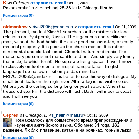
K
из
Chicago
отправить email
Oct 11, 2009
Poznakomlus' s zhenschinoj 25-38 let iz Chicago ili subs
Комментарии (0)
oldmankmv
<
frivol2006@yandex.ru
>
отправить email
Oct 11, 2009
The pleasant, modest Slav 51 searches for the mistress for long
relations on. Pyatigorsk, Russia. The ingenuous and rectilinear
man, without the bad habits, the quite good masseur-fan, a scanty
material prosperity. It is poor as the church mouse. It is rather
sentimental and old-fashioned. Cheerful nature and ironic. The
mercenary person is not mercantile and not. And simply very lonely
the uncle, to which for 50. No separate living space I have. I move
exclusively on foot or on a municipal transportation. English
language I do not own. I sit on yandax mine Box
FRIVOL2006@yandex.ru. It is better to use this way of dialogue. My
small boat floats on the night river. All in a fog is not visible coast.
Where you the darling so long-long for you I search. When the
treasured spark in the distance will flash. Both I will moor to coast
and I will see you
Комментарии (0)
Сергей
из
Chicago, IL
<
s_halin@mail.ru
>
Oct 11, 2009
Познакомлюсь для совместного времяпрепровождения и
изучения английского языка. Обо мне: 34 года, 182,
разведен. Люблю плавание, катание на роликах, горные лыжи.
Комментарии (0)