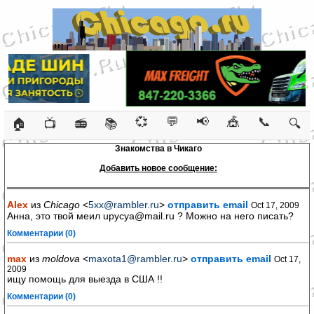
💞
💬
📢
🎪
📞
🏠
📺
📻
📚
🔍
Знакомства в Чикаго
Добавить новое сообщение:
Alex
из
Chicago
<
5xx@rambler.ru
>
отправить email
Oct 17, 2009
Анна, это твой меил upycya@mail.ru ? Можно на него писать?
Комментарии (0)
max
из
moldova
<
maxota1@rambler.ru
>
отправить email
Oct 17,
2009
ищу помощь для выезда в США !!
Комментарии (0)