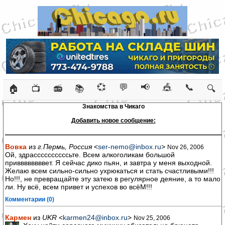
💞
💬
📢
🎪
📞
🏠
📺
📻
📚
🔍
Знакомства в Чикаго
Добавить новое сообщение:
Вовка
из
г.Пермь, Россия
<
ser-nemo@inbox.ru
>
Nov 26, 2006
Ой, здрассссссссссьте. Всем алкоголикам большой
приввввввввет. Я сейчас дико пьян, и завтра у меня выходной.
Желаю всем сильно-сильно ухрюкаться и стать счастливыми!!!
Но!!!, не превращайте эту затею в регулярное деяние, а то мало
ли. Ну всё, всем привет и успехов во всёМ!!!
Комментарии (0)
Кармен
из
UKR
<
karmen24@inbox.ru
>
Nov 25, 2006