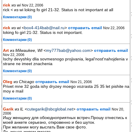
rick
из
wi
Nov 22, 2006
rick < из wi loking fo girl 21-32. Status is not important at all
Комментарии (0)
rick
из
wi
<
box4-414bab@nail.ru
>
отправить email
Nov 22, 2006
loking fo girl 21-32. Status is not important.
Комментарии (0)
Art
из
Milwaukee, WI
<
my777bab@yahoo.com
>
отправить email
Nov 22, 2006
Ischy devyshky dlia sovmesnogo projivania, legal'nost'nahojdenia v
strane ne imeet znachenia
Комментарии (0)
Oleg
из
Chicago
отправить email
Nov 21, 2006
Privet mne 32 goda ishy dryzey moego vozrasta 25 35 let pishite na
moy e mail
Комментарии (0)
Garik
из
IL
<
cutegarik@sbcglobal.net
>
отправить email
Nov 20,
2006
Ищу женщину для обоюдноприятных встреч.Прошу отнестись к
моей анкете серьезно, откровенно и без шуток.
При желании могу выслать Вам свое фото.
Да, женат, живем вместе