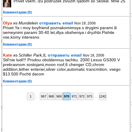
Privet vsem, izu podruzek zivuzih rjadom so Skokie. Mne 25.
Комментарии (0)
Olya
из
Mundelein
отправить email
Nov 18, 2006
Privet.Ya i moy boyfriend poznakomimsya s drygimi parami ili
semeynimi parami 30-40 let,dlya obsheniya i dryzhbi.Pishite
vse,komy interesno.
Комментарии (0)
Kate
из
Schiller Park,IL
отправить email
Nov 18, 2006
Stil'nie ludi!!! Prodou oboldennuu tachku. 2000 Lexus GS300 V
prekrasnom sostojanii,moon roof,6 chenger CD,chrom
addition,lether enterier,silver color,automatic trancmition, vsego
$13.500 Pochti darom
Комментарии (0)
1
...
967
968
969
970
971
972
973
...
1242