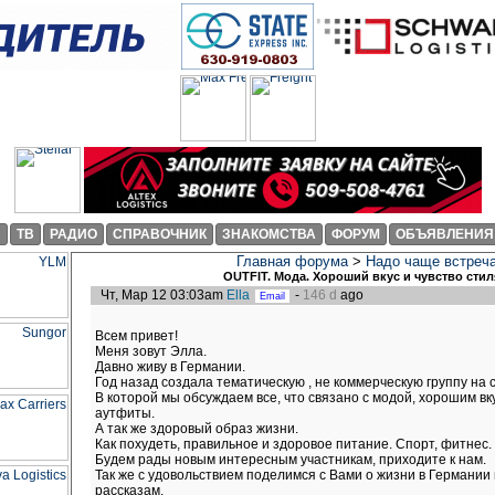
И
ТВ
РАДИО
СПРАВОЧНИК
ЗНАКОМСТВА
ФОРУМ
ОБЪЯВЛЕНИЯ
Главная форума
>
Надо чаще встреч
OUTFIT. Мода. Хороший вкус и чувство стил
Чт, Мар 12 03:03am
Ella
-
146 d
ago
Всем привет!
Меня зовут Элла.
Давно живу в Германии.
Год назад создала тематическую , не коммерческую группу на с
В которой мы обсуждаем все, что связано с модой, хорошим вк
аутфиты.
А так же здоровый образ жизни.
Как похудеть, правильное и здоровое питание. Спорт, фитнес.
Будем рады новым интересным участникам, приходите к нам.
Так же с удовольствием поделимся с Вами о жизни в Германи
рассказам.