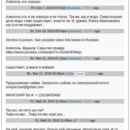
Алкоголь это хорошо
Пт, Сен 7, 2018 03:37pm
[Аноним]
-
2891 d
ago
Алкоголь ето и не хорошо и не плохо. Так же, как и вода. Смертельная
доза воды тоже существует, знаете ли. И, думаю, Раиса Максимовна
нас в етом поддержит...
Вт, Сен 18, 2018 09:54pm
[Аноним]
-
2879 d
ago
Alcohol is poison. See youtube video link below in Russian.
Алкоголь. Жданов. Скрытая правда
https://www.youtube.com/watch?v=62ebVD8Iwjc
Вт, Янв 15, 2019 01:15am
[Аноним]
-
2761 d
ago
существует, в квасе и кефире
Вс, Фев 17, 2019 05:40pm
Justin
-
2728 d
ago
Предложение займа. Запросить сейчас по электронной почте:
unique2aal@gmail.com
WHATSAPP No #: + 12018655468
Пт, Май 24, 2019 11:44am
[Аноним]
-
2632 d
ago
Так шо, не пить шо-ли?
Тьфу на вас....Тьфу на вас ещё раз...
Пт, Май 24, 2019 11:48am
pff
-
2632 d
ago
Не пей, аноним, вредно. Лучше пей овощные, фруктовые соки. И то