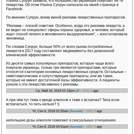
Ульяна Супрун заявила, что большинство украинцев покупают не те
лекарства. Об этом Ульяна Супрун написала на своей странице в
Facebook.
По мнению Супрун, всему виной реклама лекарственных препаратов.
“Реклама – плохой советчик. Особенно, когда это реклама лекарств, а
ее видит не специалист сферы охраны здоровья, а человек, который
ищет способ легкого и мгновенного выздоровления“, – констатировала
чиновница.
По словам Супрун, больше 50% от всего рынка потребленных
лекарств в 2017 году составляют медикаменты без доказанной
клинической эффективности.
Из десяти самых популярных препаратов, которые чаще всего
покупали украинцы, только три являются препаратами, которые
относятся к категории основных лекарственных средств. Остальные –
симптоматические и сопутствующие препараты, или же такие,
которые не имеют достаточной базы эффективности. А пациенты
узнали о эти лекарства именно с рекламы.
Ср, Май 16, 2018 01:16pm
pff
-
3005 d
ago
А при чём тут тема о вреде алкоголя к теме о встречах? Типа если
встречаться, то пить нельзя?
Чт, Сен 6, 2018 01:55am
[Аноним]
-
2892 d
ago
небольшие дозы алкоголя помогают в сексуальных отношениях
Чт, Сен 6, 2018 04:51pm
[Аноним]
-
2892 d
ago