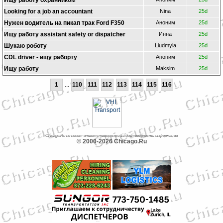
Ищу работу охранником
Looking for a job an accountant
Nina
25d
Нужен водитель на пикап трак Ford F350
Аноним
25d
Ищу работу assistant safety or dispatcher
Инна
25d
Шукаю роботу
Liudmyla
25d
CDL driver - ищу раборту
Аноним
25d
Ищу работу
Maksim
25d
1
...
110
111
112
113
114
115
116
Chicago.Ru не несет ответственности за достоверность информации
© 2000-2026 Chicago.Ru