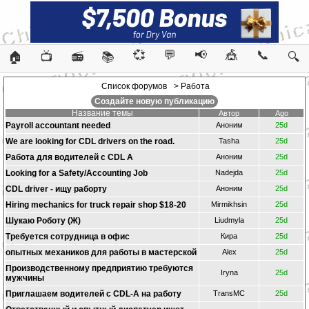
💞
💬
📢
🎪
📞
🏠
📺
📻
📚
🔍
Список форумов
> Работа
Создайте новую публикацию
Название темы
Автор
Ago
Payroll accountant needed
Аноним
25d
We are looking for CDL drivers on the road.
Tasha
25d
Работа для водителей с CDL A
Аноним
25d
Looking for a Safety/Accounting Job
Nadejda
25d
CDL driver - ищу раборту
Аноним
25d
Hiring mechanics for truck repair shop $18-20
Mirmikhsin
25d
Шукаю Роботу (Ж)
Liudmyla
25d
Требуется сотрудница в офис
Кира
25d
опытных механиков для работы в мастерской
Alex
25d
Производственному предприятию требуются
Iryna
25d
мужчины
Приглашаем водителей с CDL-A на работу
TransMC
25d