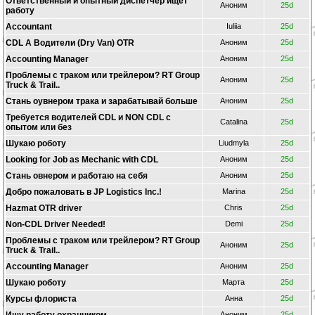
Ответственный и опытный диспетчер ищет
Аноним
25d
работу
Accountant
Iuliia
25d
CDL A Водители (Dry Van) OTR
Аноним
25d
Accounting Manager
Аноним
25d
Проблемы с траком или трейлером? RT Group
Аноним
25d
Truck & Trail..
Стань оувнером трака и зарабатывай больше
Аноним
25d
Требуется водителей CDL и NON CDL с
Catalina
25d
опытом или без
Шукаю роботу
Liudmyla
25d
Looking for Job as Mechanic with CDL
Аноним
25d
Стань овнером и работаю на себя
Аноним
25d
Добро пожаловать в JP Logistics Inc.!
Marina
25d
Hazmat OTR driver
Chris
25d
Non-CDL Driver Needed!
Demi
25d
Проблемы с траком или трейлером? RT Group
Аноним
25d
Truck & Trail..
Accounting Manager
Аноним
25d
Шукаю роботу
Марта
25d
Курсы флориста
Анна
25d
Аноним
25d