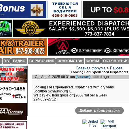
И
ТВ
РАДИО
СПРАВОЧНИК
ЗНАКОМСТВА
ФОРУМ
ОБЪЯВЛЕНИЯ
Главная форума
>
Работа
Looking For Experienced Dispatchers
Ср, Апр 9, 2025 08:31am
[Аноним]
-
486 d
ago
Looking For Experienced Dispatchers with dry vans
Location Schaumburg IL
We pay 4% from gross or $2000 flat per a week
224-339-2712
Добавить комментарий