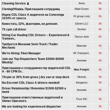
Cleaning Service 🧹
Anna
8h
Clening/Уборка. Приглашаем сотрудниц
Maid Green
8h
Ищем CDL Class A водителя на Conestoga
IH group corp
8h
3234% от гросса
Конестога, 32%, факторин, но депозит.
Glorim LLC
8h
75 cpm cdl driver
Yevhen
8h
Hiring Car Hauling CDL Drivers – Experienced &
Taurus Auto
8h
Trainees..
Требуется Механик Semi Truck / Trailer
Максим
9h
Mechanic
We’re Hiring: Fleet Manager
IIK Transport..
9h
Join our Top Dispatchers Team $3000-$5000
Аноним
9h
Weekly!
Приглашаем к сотрудничеству водителей CDL
Max Freight
9h
A - 80 CPM Dr..
75cpm or 30% from gross | dry van or step deck
Viktoria
9h
No Escrow! CDL Class A drivers needed!
Kangaroo
9h
Driver Relationship / Retention $1500-$2500 a
Аноним
9h
week
Приглашаем ответственных водителей и
Tirus INC
9h
Owner-Operators.
We are looking for experienced dispatcher
Аноним
9h