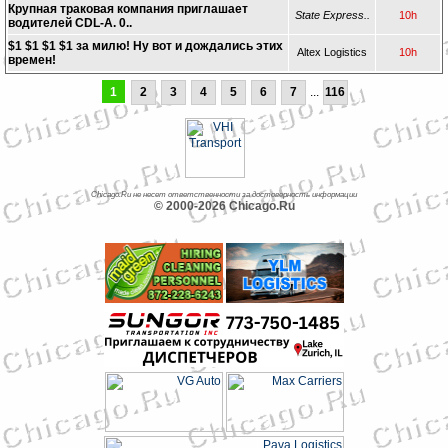
Крупная траковая компания приглашает
State Express..
10h
водителей CDL-A. 0..
$1 $1 $1 $1 за милю! Ну вот и дождались этих
Altex Logistics
10h
времен!
1
2
3
4
5
6
7
...
116
Chicago.Ru не несет ответственности за достоверность информации
© 2000-2026 Chicago.Ru