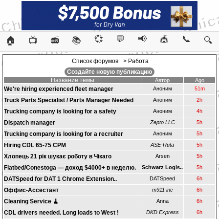
💞
💬
📢
🎪
📞
🏠
📺
📻
📚
🔍
Список форумов
> Работа
Создайте новую публикацию
Название темы
Автор
Ago
We're hiring experienced fleet manager
Аноним
51m
Truck Parts Specialist / Parts Manager Needed
Аноним
2h
Trucking company is looking for a safety
Аноним
4h
Dispatch manager
Zepto LLC
5h
Trucking company is looking for a recruiter
Аноним
5h
Hiring CDL 65-75 CPM
ASE-Ruta
5h
Хлопець 21 рік шукає роботу в Чікаго
Arsen
5h
Flatbed/Conestoga — доход $4000+ в неделю.
Schwarz Logis..
5h
DATSpeed for DAT 1 Chrome Extension..
DATSpeed
6h
Оффис-Ассестант
m911 inc
6h
Cleaning Service 🧹
Anna
6h
CDL drivers needed. Long loads to West !
DKD Express
6h