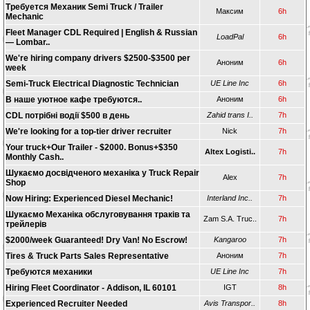
Требуется Механик Semi Truck / Trailer
Максим
6h
Mechanic
Fleet Manager CDL Required | English & Russian
LoadPal
6h
— Lombar..
We're hiring company drivers $2500-$3500 per
Аноним
6h
week
Semi-Truck Electrical Diagnostic Technician
UE Line Inc
6h
В наше уютное кафе требуются..
Аноним
6h
CDL потрібні водії $500 в день
Zahid trans I..
7h
We're looking for a top-tier driver recruiter
Nick
7h
Your truck+Our Trailer - $2000. Bonus+$350
Altex Logisti..
7h
Monthly Cash..
Шукаємо досвідченого механіка у Truck Repair
Alex
7h
Shop
Now Hiring: Experienced Diesel Mechanic!
Interland Inc..
7h
Шукаємо Механіка обслуговування траків та
Zam S.A. Truc..
7h
трейлерів
$2000/week Guaranteed! Dry Van! No Escrow!
Kangaroo
7h
Tires & Truck Parts Sales Representative
Аноним
7h
Требуются механики
UE Line Inc
7h
Hiring Fleet Coordinator - Addison, IL 60101
IGT
8h
Experienced Recruiter Needed
Avis Transpor..
8h