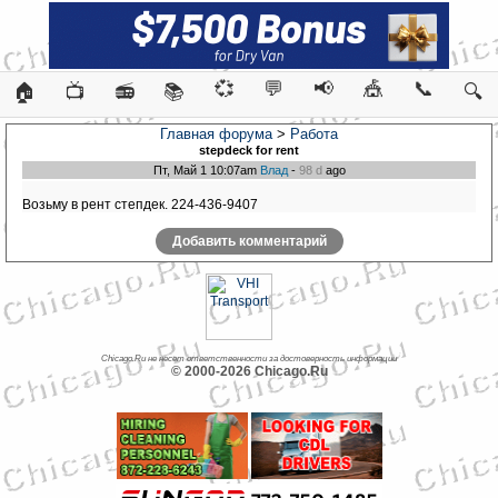
💞
💬
📢
🎪
📞
🏠
📺
📻
📚
🔍
Главная форума
>
Работа
stepdeck for rent
Пт, Май 1 10:07am
Влад
-
98 d
ago
Возьму в рент степдек. 224-436-9407
Добавить комментарий
Chicago.Ru не несет ответственности за достоверность информации
© 2000-2026 Chicago.Ru