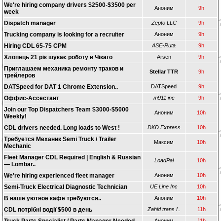
We're hiring company drivers $2500-$3500 per
Аноним
9h
week
Dispatch manager
Zepto LLC
9h
Trucking company is looking for a recruiter
Аноним
9h
Hiring CDL 65-75 CPM
ASE-Ruta
9h
Хлопець 21 рік шукає роботу в Чікаго
Arsen
9h
Приглашаем механика ремонту траков и
Stellar TTR
9h
трейлеров
DATSpeed for DAT 1 Chrome Extension..
DATSpeed
9h
Оффис-Ассестант
m911 inc
9h
Join our Top Dispatchers Team $3000-$5000
Аноним
10h
Weekly!
CDL drivers needed. Long loads to West !
DKD Express
10h
Требуется Механик Semi Truck / Trailer
Максим
10h
Mechanic
Fleet Manager CDL Required | English & Russian
LoadPal
10h
— Lombar..
We're hiring experienced fleet manager
Аноним
10h
Semi-Truck Electrical Diagnostic Technician
UE Line Inc
10h
В наше уютное кафе требуются..
Аноним
10h
CDL потрібні водії $500 в день
Zahid trans I..
11h
Аноним
11h