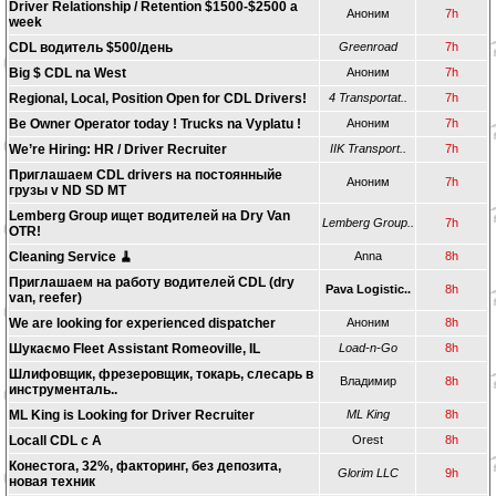
Driver Relationship / Retention $1500-$2500 a
Аноним
7h
week
CDL водитель $500/день
Greenroad
7h
Big $ CDL na West
Аноним
7h
Regional, Local, Position Open for CDL Drivers!
4 Transportat..
7h
Be Owner Operator today ! Trucks na Vyplatu !
Аноним
7h
We’re Hiring: HR / Driver Recruiter
IIK Transport..
7h
Приглашаем CDL drivers на постоянныйе
Аноним
7h
грузы v ND SD MT
Lemberg Group ищет водителей на Dry Van
Lemberg Group..
7h
OTR!
Cleaning Service 🧹
Anna
8h
Приглашаем на работу водителей CDL (dry
Pava Logistic..
8h
van, reefer)
We are looking for experienced dispatcher
Аноним
8h
Шукаємо Fleet Assistant Romeoville, IL
Load-n-Go
8h
Шлифовщик, фрезеровщик, токарь, слесарь в
Владимир
8h
инструменталь..
ML King is Looking for Driver Recruiter
ML King
8h
Locall CDL c A
Orest
8h
Конестога, 32%, факторинг, без депозита,
Glorim LLC
9h
новая техник