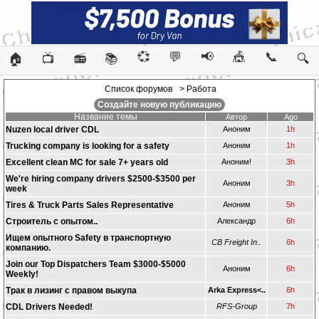
💞
💬
📢
🎪
📞
🏠
📺
📻
📚
🔍
Список форумов
> Работа
Создайте новую публикацию
Название темы
Автор
Ago
Nuzen local driver CDL
Аноним
1h
Trucking company is looking for a safety
Аноним
1h
Excellent clean MC for sale 7+ years old
Аноним!
3h
We're hiring company drivers $2500-$3500 per
Аноним
3h
week
Tires & Truck Parts Sales Representative
Аноним
5h
Строитель с опытом..
Александр
6h
Ищем опытного Safety в транспортную
CB Freight In..
6h
компанию.
Join our Top Dispatchers Team $3000-$5000
Аноним
6h
Weekly!
Трак в лизинг с правом выкупа
Arka Express<..
6h
CDL Drivers Needed!
RFS-Group
7h