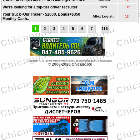
Truck Parts Specialist / Parts Manager Needed
We're looking for a top-tier driver recruiter
Nick
11h
Your truck+Our Trailer - $2000. Bonus+$350
Altex Logisti..
11h
Monthly Cash..
1
2
3
4
5
6
7
...
116
Chicago.Ru не несет ответственности за достоверность информации
© 2000-2026 Chicago.Ru