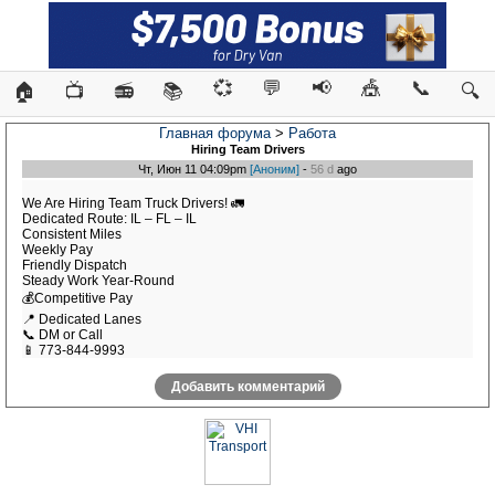
💞
💬
📢
🎪
📞
🏠
📺
📻
📚
🔍
Главная форума
>
Работа
Hiring Team Drivers
Чт, Июн 11 04:09pm
[Аноним]
-
56 d
ago
We Are Hiring Team Truck Drivers! 🚛
Dedicated Route: IL – FL – IL
Consistent Miles
Weekly Pay
Friendly Dispatch
Steady Work Year-Round
💰Competitive Pay
📍 Dedicated Lanes
📞 DM or Call
📱 773-844-9993
Добавить комментарий