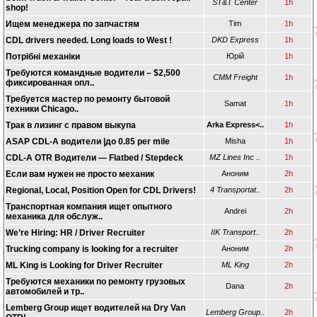
ST&T Center
1h
shop!
Ищем менеджера по запчастям
Tim
1h
CDL drivers needed. Long loads to West !
DKD Express
1h
Потрiбнi механіки
Юрiй
1h
Требуются командные водители – $2,500
CMM Freight
1h
фиксированная опл..
Tребуется мастер по ремонту бытовой
Samat
1h
техники Chicago..
Трак в лизинг с правом выкупа
Arka Express<..
1h
ASAP CDL-A водители |до 0.85 per mile
Misha
1h
CDL-A OTR Водители — Flatbed / Stepdeck
MZ Lines Inc ..
1h
Если вам нужен не просто механик
Аноним
2h
Regional, Local, Position Open for CDL Drivers!
4 Transportat..
2h
Транспортная компания ищет опытного
Andrei
2h
механика для обслуж..
We’re Hiring: HR / Driver Recruiter
IIK Transport..
2h
Trucking company is looking for a recruiter
Аноним
2h
ML King is Looking for Driver Recruiter
ML King
2h
Требуются механики по ремонту грузовых
Dana
2h
автомобилей и тр..
Lemberg Group ищет водителей на Dry Van
Lemberg Group..
2h