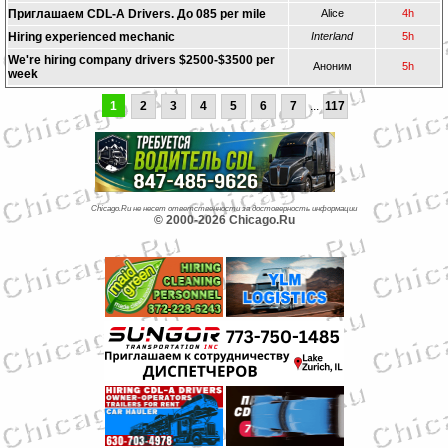
Приглашаем CDL-A Drivers. До 085 per mile
Alice
4h
Hiring experienced mechanic
Interland
5h
We're hiring company drivers $2500-$3500 per
Аноним
5h
week
1
2
3
4
5
6
7
...
117
Chicago.Ru не несет ответственности за достоверность информации
© 2000-2026 Chicago.Ru