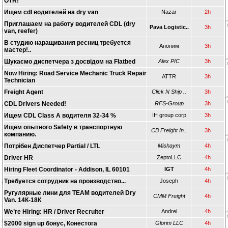
OTR!
Ищем cdl водителей на dry van
Nazar
2h
Приглашаем на работу водителей CDL (dry
Pava Logistic..
3h
van, reefer)
В студию наращивания ресниц требуется
Аноним
3h
мастер!..
Шукаємо диспетчера з досвідом на Flatbed
Alex PIC
3h
Now Hiring: Road Service Mechanic Truck Repair
ATTR
3h
Technician
Freight Agent
Click N Ship ..
3h
CDL Drivers Needed!
RFS-Group
3h
Ищем CDL Class A водителя 32-34 %
IH group corp
3h
Ищем опытного Safety в транспортную
CB Freight In..
3h
компанию.
Потрібен Диспетчер Partial / LTL
Mishaym
4h
Driver HR
ZeptoLLC
4h
Hiring Fleet Coordinator - Addison, IL 60101
IGT
4h
Требуется сотрудник на производство...
Joseph
4h
Ругулярные лини для TEAM водителей Dry
CMM Freight
4h
Van. 14К-18К
We’re Hiring: HR / Driver Recruiter
Andrei
4h
$2000 sign up бонус, Конестога
Glorim LLC
4h