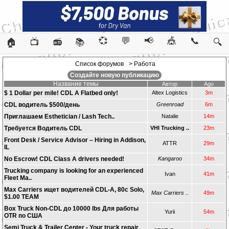
💞
💬
📢
🎪
📞
🏠
📺
📻
📚
🔍
Список форумов
> Работа
Создайте новую публикацию
Название темы
Автор
Ago
$ 1 Dollar per mile! CDL A Flatbed only!
Altex Logistics
3m
CDL водитель $500/день
Greenroad
6m
Приглашаем Esthetician / Lash Tech..
Natalie
14m
Требуется Водитель CDL
VHI Trucking ..
23m
Front Desk / Service Advisor – Hiring in Addison,
ATTR
29m
IL
No Escrow! CDL Class A drivers needed!
Kangaroo
34m
Trucking company is looking for an experienced
Ivan
41m
Fleet Ma..
Max Carriers ищет водителей CDL-A, 80c Solo,
Max Carriers ..
49m
$1.00 TEAM
Box Truck Non-CDL до 10000 lbs Для работы
Yurii
54m
OTR по США
Semi Truck & Trailer Center - Your truck repair