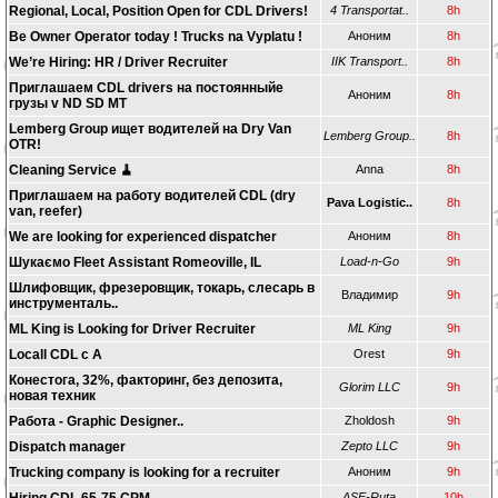
Regional, Local, Position Open for CDL Drivers!
4 Transportat..
8h
Be Owner Operator today ! Trucks na Vyplatu !
Аноним
8h
We’re Hiring: HR / Driver Recruiter
IIK Transport..
8h
Приглашаем CDL drivers на постоянныйе
Аноним
8h
грузы v ND SD MT
Lemberg Group ищет водителей на Dry Van
Lemberg Group..
8h
OTR!
Cleaning Service 🧹
Anna
8h
Приглашаем на работу водителей CDL (dry
Pava Logistic..
8h
van, reefer)
We are looking for experienced dispatcher
Аноним
8h
Шукаємо Fleet Assistant Romeoville, IL
Load-n-Go
9h
Шлифовщик, фрезеровщик, токарь, слесарь в
Владимир
9h
инструменталь..
ML King is Looking for Driver Recruiter
ML King
9h
Locall CDL c A
Orest
9h
Конестога, 32%, факторинг, без депозита,
Glorim LLC
9h
новая техник
Работа - Graphic Designer..
Zholdosh
9h
Dispatch manager
Zepto LLC
9h
Trucking company is looking for a recruiter
Аноним
9h
ASE-Ruta
10h