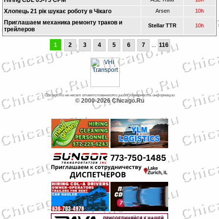
Hiring CDL 65-75 CPM
Хлопець 21 рік шукає роботу в Чікаго
Arsen
10h
Приглашаем механика ремонту траков и
Stellar TTR
10h
трейлеров
1
2
3
4
5
6
7
...
116
Chicago.Ru не несет ответственности за достоверность информации
© 2000-2026 Chicago.Ru