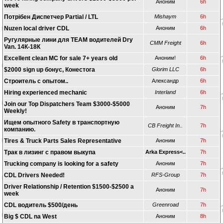
Аноним
6h
week
Потрібен Диспетчер Partial / LTL
Mishaym
6h
Nuzen local driver CDL
Аноним
6h
Ругулярные лини для TEAM водителей Dry
CMM Freight
6h
Van. 14К-18К
Excellent clean MC for sale 7+ years old
Аноним!
6h
$2000 sign up бонус, Конестога
Glorim LLC
6h
Строитель с опытом..
Александр
6h
Hiring experienced mechanic
Interland
6h
Join our Top Dispatchers Team $3000-$5000
Аноним
7h
Weekly!
Ищем опытного Safety в транспортную
CB Freight In..
7h
компанию.
Tires & Truck Parts Sales Representative
Аноним
7h
Трак в лизинг с правом выкупа
Arka Express<..
7h
Trucking company is looking for a safety
Аноним
7h
CDL Drivers Needed!
RFS-Group
7h
Driver Relationship / Retention $1500-$2500 a
Аноним
7h
week
CDL водитель $500/день
Greenroad
7h
Big $ CDL na West
Аноним
8h