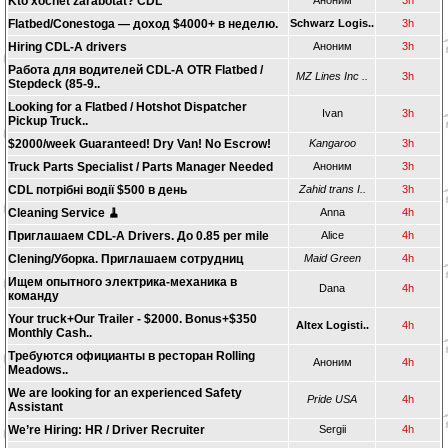
Kto xochet zarabotat? CDL
Аноним
3h
Flatbed/Conestoga — доход $4000+ в неделю.
Schwarz Logis..
3h
Hiring CDL-A drivers
Аноним
3h
Работа для водителей CDL-A OTR Flatbed /
MZ Lines Inc ..
3h
Stepdeck (85-9..
Looking for a Flatbed / Hotshot Dispatcher
Ivan
3h
Pickup Truck..
$2000/week Guaranteed! Dry Van! No Escrow!
Kangaroo
3h
Truck Parts Specialist / Parts Manager Needed
Аноним
3h
CDL потрібні водії $500 в день
Zahid trans I..
3h
Cleaning Service 🧹
Anna
4h
Приглашаем CDL-A Drivers. До 0.85 per mile
Alice
4h
Clening/Уборка. Приглашаем сотрудниц
Maid Green
4h
Ищем опытного электрика-механика в
Dana
4h
команду
Your truck+Our Trailer - $2000. Bonus+$350
Altex Logisti..
4h
Monthly Cash..
Требуются официанты в ресторан Rolling
Аноним
4h
Meadows..
We are looking for an experienced Safety
Pride USA
4h
Assistant
We’re Hiring: HR / Driver Recruiter
Sergii
4h