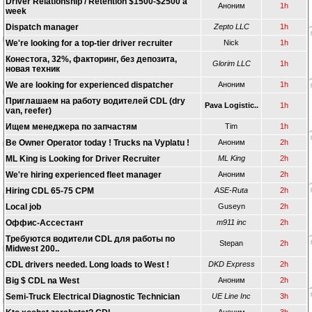
Driver Relationship / Retention $1500-$2500 a
Аноним
1h
week
Dispatch manager
Zepto LLC
1h
We're looking for a top-tier driver recruiter
Nick
1h
Конестога, 32%, факторинг, без депозита,
Glorim LLC
1h
новая техник
We are looking for experienced dispatcher
Аноним
1h
Приглашаем на работу водителей CDL (dry
Pava Logistic..
1h
van, reefer)
Ищем менеджера по запчастям
Tim
1h
Be Owner Operator today ! Trucks na Vyplatu !
Аноним
2h
ML King is Looking for Driver Recruiter
ML King
2h
We're hiring experienced fleet manager
Аноним
2h
Hiring CDL 65-75 CPM
ASE-Ruta
2h
Local job
Guseyn
2h
Оффис-Ассестант
m911 inc
2h
​Требуются водители CDL для работы по
Stepan
2h
Midwest 200..
CDL drivers needed. Long loads to West !
DKD Express
2h
Big $ CDL na West
Аноним
2h
Semi-Truck Electrical Diagnostic Technician
UE Line Inc
3h