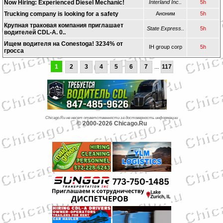
Now Hiring: Experienced Diesel Mechanic!
Interland Inc..
5h
Trucking company is looking for a safety
Аноним
5h
Крупная траковая компания приглашает
State Express..
5h
водителей CDL-A. 0..
Ищем водителя на Conestoga! 3234% от
IH group corp
5h
гросса
1
2
3
4
5
6
7
...
117
Chicago.Ru не несет ответственности за достоверность информации
© 2000-2026 Chicago.Ru