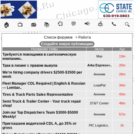
💞
💬
📢
🎪
📞
🏠
📺
📻
📚
🔍
Список форумов
> Работа
Создайте новую публикацию
Название темы
Автор
Ago
Требуются помощники в сантехническую
Max
13m
компанию..
Трак в лизинг с правом выкупа
Arka Express<..
20m
We're hiring company drivers $2500-$3500 per
Аноним
26m
week
Fleet Manager CDL Required | English & Russian
LoadPal
34m
— Lombar..
Tires & Truck Parts Sales Representative
Аноним
43m
Semi Truck & Trailer Center - Your truck repair
ST&T Center
48m
shop!
Join our Top Dispatchers Team $3000-$5000
Аноним
57m
Weekly!
Приглашаем водителей CDL A, до 35% от
PIC Logistics..
1h
gross