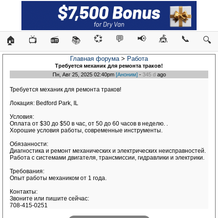
💞
💬
📢
🎪
📞
🏠
📺
📻
📚
🔍
Главная форума
>
Работа
Требуется механик для ремонта траков!
Пн, Авг 25, 2025 02:40pm
[Аноним]
-
345 d
ago
Требуется механик для ремонта траков!
Локация: Bedford Park, IL
Условия:
Оплата от $30 до $50 в час, от 50 до 60 часов в неделю. .
Хорошие условия работы, современные инструменты.
Обязанности:
Диагностика и ремонт механических и электрических неисправностей.
Работа с системами двигателя, трансмиссии, гидравлики и электрики.
Требования:
Опыт работы механиком от 1 года.
Контакты:
Звоните или пишите сейчас:
708-415-0251