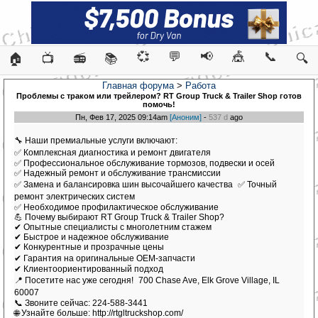
💞
💬
📢
🎪
📞
🏠
📺
📻
📚
🔍
Главная форума
>
Работа
Проблемы с траком или трейлером? RT Group Truck & Trailer Shop готов
помочь!
Пн, Фев 17, 2025 09:14am
[Аноним]
-
537 d
ago
🔧 Наши премиальные услуги включают:
✅ Комплексная диагностика и ремонт двигателя
✅ Профессиональное обслуживание тормозов, подвески и осей
✅ Надежный ремонт и обслуживание трансмиссии
✅ Замена и балансировка шин высочайшего качества ✅ Точный
ремонт электрических систем
✅ Необходимое профилактическое обслуживание
💪 Почему выбирают RT Group Truck & Trailer Shop?
✔ Опытные специалисты с многолетним стажем
✔ Быстрое и надежное обслуживание
✔ Конкурентные и прозрачные цены
✔ Гарантия на оригинальные OEM-запчасти
✔ Клиентоориентированный подход
📍 Посетите нас уже сегодня! 700 Chase Ave, Elk Grove Village, IL
60007
📞 Звоните сейчас: 224-588-3441
🌐 Узнайте больше: http://rtgltruckshop.com/