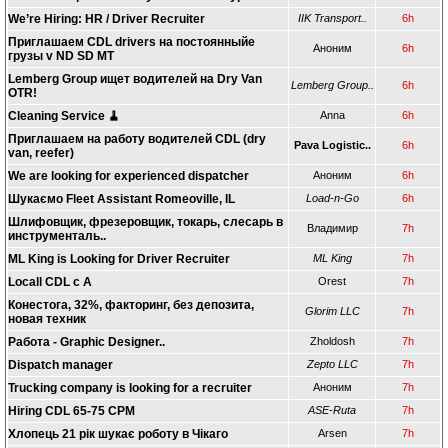
We’re Hiring: HR / Driver Recruiter
IIK Transport..
6h
Приглашаем CDL drivers на постоянныйе
Аноним
6h
грузы v ND SD MT
Lemberg Group ищет водителей на Dry Van
Lemberg Group..
6h
OTR!
Cleaning Service 🧹
Anna
6h
Приглашаем на работу водителей CDL (dry
Pava Logistic..
6h
van, reefer)
We are looking for experienced dispatcher
Аноним
6h
Шукаємо Fleet Assistant Romeoville, IL
Load-n-Go
6h
Шлифовщик, фрезеровщик, токарь, слесарь в
Владимир
7h
инструменталь..
ML King is Looking for Driver Recruiter
ML King
7h
Locall CDL c A
Orest
7h
Конестога, 32%, факторинг, без депозита,
Glorim LLC
7h
новая техник
Работа - Graphic Designer..
Zholdosh
7h
Dispatch manager
Zepto LLC
7h
Trucking company is looking for a recruiter
Аноним
7h
Hiring CDL 65-75 CPM
ASE-Ruta
7h
Хлопець 21 рік шукає роботу в Чікаго
Arsen
7h