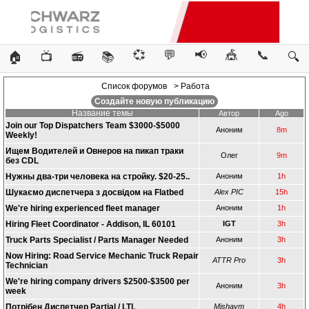
💞
💬
📢
🎪
📞
🏠
📺
📻
📚
🔍
Список форумов
> Работа
Создайте новую публикацию
Название темы
Автор
Ago
Join our Top Dispatchers Team $3000-$5000
Аноним
8m
Weekly!
Ищем Водителей и Овнеров на пикап траки
Олег
9m
без CDL
Нужны два-три человека на стройку. $20-25..
Аноним
1h
Шукаємо диспетчера з досвідом на Flatbed
Alex PIC
15h
We're hiring experienced fleet manager
Аноним
1h
Hiring Fleet Coordinator - Addison, IL 60101
IGT
3h
Truck Parts Specialist / Parts Manager Needed
Аноним
3h
Now Hiring: Road Service Mechanic Truck Repair
ATTR Pro
3h
Technician
We're hiring company drivers $2500-$3500 per
Аноним
3h
week
Потрібен Диспетчер Partial / LTL
Mishaym
4h