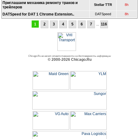
Приглашаем механика ремонту траков и
Stellar TTR
8h
трейлеров
DATSpeed for DAT 1 Chrome Extension..
DATSpeed
8h
1
2
3
4
5
6
7
...
116
Chicago.Ru не несет ответственности за достоверность информации
© 2000-2026 Chicago.Ru