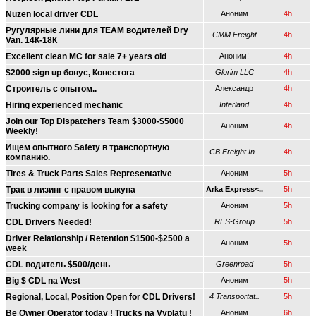
Nuzen local driver CDL
Аноним
4h
Ругулярные лини для TEAM водителей Dry
CMM Freight
4h
Van. 14К-18К
Excellent clean MC for sale 7+ years old
Аноним!
4h
$2000 sign up бонус, Конестога
Glorim LLC
4h
Строитель с опытом..
Александр
4h
Hiring experienced mechanic
Interland
4h
Join our Top Dispatchers Team $3000-$5000
Аноним
4h
Weekly!
Ищем опытного Safety в транспортную
CB Freight In..
4h
компанию.
Tires & Truck Parts Sales Representative
Аноним
5h
Трак в лизинг с правом выкупа
Arka Express<..
5h
Trucking company is looking for a safety
Аноним
5h
CDL Drivers Needed!
RFS-Group
5h
Driver Relationship / Retention $1500-$2500 a
Аноним
5h
week
CDL водитель $500/день
Greenroad
5h
Big $ CDL na West
Аноним
5h
Regional, Local, Position Open for CDL Drivers!
4 Transportat..
5h
Be Owner Operator today ! Trucks na Vyplatu !
Аноним
6h