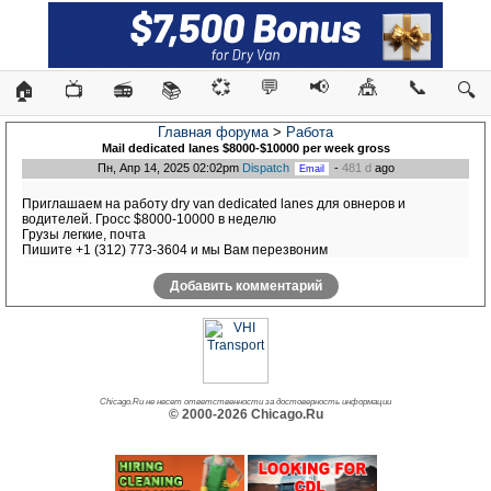
💞
💬
📢
🎪
📞
🏠
📺
📻
📚
🔍
Главная форума
>
Работа
Mail dedicated lanes $8000-$10000 per week gross
Пн, Апр 14, 2025 02:02pm
Dispatch
-
481 d
ago
Приглашаем на работу dry van dedicated lanes для овнеров и
водителей. Гросс $8000-10000 в неделю
Грузы легкие, почта
Пишите +1 (312) 773-3604 и мы Вам перезвоним
Добавить комментарий
Chicago.Ru не несет ответственности за достоверность информации
© 2000-2026 Chicago.Ru