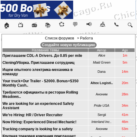
💞
💬
📢
🎪
📞
🏠
📺
📻
📚
🔍
Список форумов
> Работа
Создайте новую публикацию
Название темы
Автор
Ago
Приглашаем CDL-A Drivers. До 0.85 per mile
Alice
1m
Clening/Уборка. Приглашаем сотрудниц
Maid Green
5m
Ищем опытного электрика-механика в
Dana
14m
команду
Your truck+Our Trailer - $2000. Bonus+$350
Altex Logisti..
20m
Monthly Cash..
Требуются официанты в ресторан Rolling
Аноним
28m
Meadows..
We are looking for an experienced Safety
Pride USA
34m
Assistant
We’re Hiring: HR / Driver Recruiter
Sergii
41m
Now Hiring: Experienced Diesel Mechanic!
Interland Inc..
46m
Trucking company is looking for a safety
Аноним
53m
Крупная траковая компания приглашает