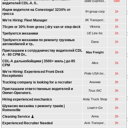
State Express..
59m
водителей CDL-A. 0..
Ищем водителя на Conestoga! 3234% от
IH group corp
1h
гросса
We’re Hiring: Fleet Manager
IIK Transport..
1h
75cpm or 30% from gross | dry van or step deck
Viktoria
1h
Требуются механики
UE Line Inc
1h
Требуются механики по ремонту грузовых
Dana
1h
автомобилей и тр..
Приглашаем к сотрудничеству водителей CDL
Max Freight
1h
A - 80 CPM Dr..
CDL-A дальнобойщики | 3500+ миль | до 85
Alice
1h
CPM
We're Hiring: Experienced Front Desk
Pride USA Inc..
1h
Receptionist
Trucking company is looking for a recruiter
Аноним
2h
Приглашаем ответственных водителей и
Tirus INC
2h
Owner-Operators.
Hiring experienced mechanics
Andy Truck Shop
2h
Шукаємо механіка з ремонту траків |
Load-n-Go
2h
Romeoville
Cleaning Service 🧹
Anna
2h
Experienced Recruiter Needed
Avis Transpor..
2h