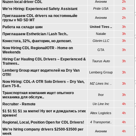
Nuzen local driver CDL
Аноним
2h
We're Hiring: Experienced Safety Assistant
Pride USA
2h
Приглашаем CDL drivers на постоянныйе
Аноним
2h
грузы v ND SD MT
Работа на складе шин
United Tires ..
3h
Приглашаем Esthetician / Lash Tech..
Natalie
3h
Конестога, 32%, факторин, но депозит.
Glorim LLC
3h
Now Hiring CDL Regional/OTR - Home on
GTA
3h
Weekends
Hiring Car Hauling CDL Drivers – Experienced &
Taurus Auto
3h
Trainees..
Lemberg Group ищет водителей на Dry Van
Lemberg Group
3h
OTR!
Now Hiring: CDL-A OTR Solo Drivers – Dry Van,
MZ Lines Inc ..
3h
Earn 75-8..
Транспортная компания ищет опытного
Ihor
3h
механика для обслуж..
Recruiter - Remote
Ue Line Inc
4h
$1 $1 $1 $1 за милю! Ну вот и дождались этих
Altex Logistics
4h
времен!
Regional, Local, Position Open for CDL Drivers!
4 Transportat..
4h
We're hiring company drivers $2500-$3500 per
Аноним
4h
week