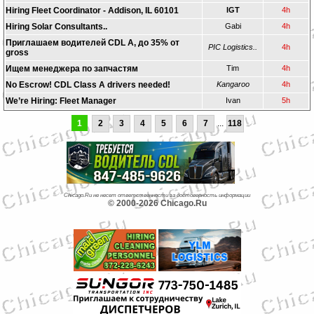
Hiring Fleet Coordinator - Addison, IL 60101
IGT
4h
Hiring Solar Consultants..
Gabi
4h
Приглашаем водителей CDL A, до 35% от
PIC Logistics..
4h
gross
Ищем менеджера по запчастям
Tim
4h
No Escrow! CDL Class A drivers needed!
Kangaroo
4h
We’re Hiring: Fleet Manager
Ivan
5h
1
2
3
4
5
6
7
...
118
Chicago.Ru не несет ответственности за достоверность информации
© 2000-2026 Chicago.Ru