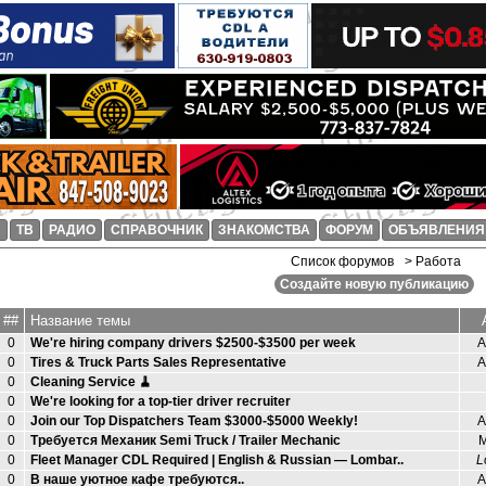
И
ТВ
РАДИО
СПРАВОЧНИК
ЗНАКОМСТВА
ФОРУМ
ОБЪЯВЛЕНИЯ
Список форумов
> Работа
Создайте новую публикацию
##
Название темы
0
We're hiring company drivers $2500-$3500 per week
А
0
Tires & Truck Parts Sales Representative
А
0
Cleaning Service 🧹
0
We're looking for a top-tier driver recruiter
0
Join our Top Dispatchers Team $3000-$5000 Weekly!
А
0
Требуется Механик Semi Truck / Trailer Mechanic
М
0
Fleet Manager CDL Required | English & Russian — Lombar..
L
0
В наше уютное кафе требуются..
А