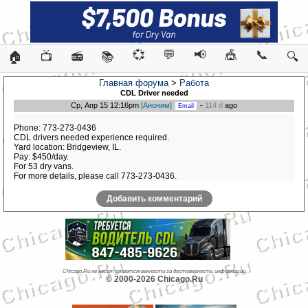
💞
💬
📢
🎪
📞
🏠
📺
📻
📚
🔍
Главная форума
>
Работа
CDL Driver needed
Ср, Апр 15 12:16pm
[Аноним]
-
114 d
ago
Phone: 773-273-0436
CDL drivers needed experience required.
Yard location: Bridgeview, IL.
Pay: $450/day.
For 53 dry vans.
For more details, please call 773-273-0436.
Добавить комментарий
Chicago.Ru не несет ответственности за достоверность информации
© 2000-2026 Chicago.Ru