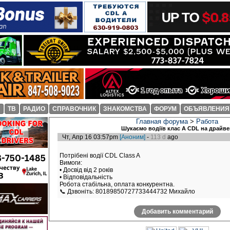
И
ТВ
РАДИО
СПРАВОЧНИК
ЗНАКОМСТВА
ФОРУМ
ОБЪЯВЛЕНИЯ
Главная форума
>
Работа
Шукаємо водіїв клас А CDL на драйве
Чт, Апр 16 03:57pm
[Аноним]
-
113 d
ago
Потрібені водії CDL Class A
Вимоги:
• Досвід від 2 років
• Відповідальність
Робота стабільна, оплата конкурентна.
📞 Дзвоніть: 80189850727733444732 Михайло
Добавить комментарий