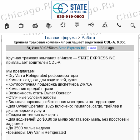
💞
💬
📢
🎪
📞
🏠
📺
📻
📚
🔍
Главная форума
>
Работа
Крупная траковая компания приглашает водителей CDL-A. 0.80c.
Вт, Июн 30 02:50am
State Express Inc
-
38 d
ago
Крупная траковая компания в Чикаго — STATE EXPRESS INC
приглашает водителей CDL-A.
Мы предлагаем:
• Dry Van и Refrigerated рефрижераторы
• Комнаты отдыха для водителей, кухня
• Круглосуточная поддержка диспетчера 24/70A
• Компания продаёт траки
• Возможность стать Owner Operator
• Отличные условия работы
• Большая парковка, собственная мастерская на территории
• Для Owner Operator: 1825 включено: insurance, cargo, трейлер и
диспетчерские услуги
• Скидки на топливные карты
• Для водителей: до $0.80 за милю оплата всех миль, без простоев и
задержек
• До 3500 миль в неделю
•Трейлеры: Dry Van и Refrigerated