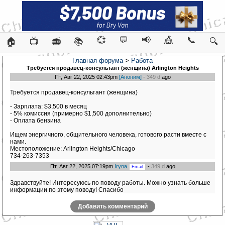
💞
💬
📢
🎪
📞
🏠
📺
📻
📚
🔍
Главная форума
>
Работа
Требуется продавец-консультант (женщина) Arlington Heights
Пт, Авг 22, 2025 02:43pm
[Аноним]
-
349 d
ago
Требуется продавец-консультант (женщина)
- Зарплата: $3,500 в месяц
- 5% комиссия (примерно $1,500 дополнительно)
- Оплата бензина
Ищем энергичного, общительного человека, готового расти вместе с
нами.
Местоположение: Arlington Heights/Chicago
734-263-7353
Пт, Авг 22, 2025 07:19pm
Iryna
-
349 d
ago
Здравствуйте! Интересуюсь по поводу работы. Можно узнать больше
информации по этому поводу! Спасибо
Добавить комментарий