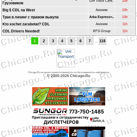
Gm Truck Cent..
10h
Грузовиков
Big $ CDL na West
Аноним
10h
Трак в лизинг с правом выкупа
Arka Express<..
10h
Kto xochet zarabotat? CDL
Аноним
11h
CDL Drivers Needed!
RFS-Group
11h
1
2
3
4
5
6
7
...
118
Chicago.Ru не несет ответственности за достоверность информации
© 2000-2026 Chicago.Ru