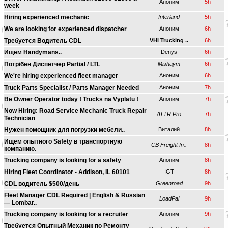
Аноним
5h
week
Hiring experienced mechanic
Interland
5h
We are looking for experienced dispatcher
Аноним
6h
Требуется Водитель CDL
VHI Trucking ..
6h
Ищем Handymans..
Denys
6h
Потрібен Диспетчер Partial / LTL
Mishaym
6h
We're hiring experienced fleet manager
Аноним
6h
Truck Parts Specialist / Parts Manager Needed
Аноним
7h
Be Owner Operator today ! Trucks na Vyplatu !
Аноним
7h
Now Hiring: Road Service Mechanic Truck Repair
ATTR Pro
7h
Technician
Нужен помощник для погрузки мебели..
Виталий
8h
Ищем опытного Safety в транспортную
CB Freight In..
8h
компанию.
Trucking company is looking for a safety
Аноним
8h
Hiring Fleet Coordinator - Addison, IL 60101
IGT
8h
CDL водитель $500/день
Greenroad
9h
Fleet Manager CDL Required | English & Russian
LoadPal
9h
— Lombar..
Trucking company is looking for a recruiter
Аноним
9h
Требуется Опытный Механик по Ремонту