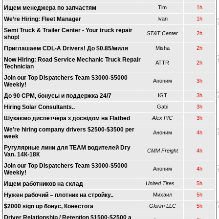
Ищем менеджера по запчастям
Tim
1h
We’re Hiring: Fleet Manager
Ivan
1h
Semi Truck & Trailer Center - Your truck repair
ST&T Center
2h
shop!
Приглашаем CDL-A Drivers! До $0.85/миля
Misha
2h
Now Hiring: Road Service Mechanic Truck Repair
ATTR
2h
Technician
Join our Top Dispatchers Team $3000-$5000
Аноним
3h
Weekly!
До 90 CPM, бонусы и поддержка 24/7
IGT
3h
Hiring Solar Consultants..
Gabi
3h
Шукаємо диспетчера з досвідом на Flatbed
Alex PIC
3h
We're hiring company drivers $2500-$3500 per
Аноним
4h
week
Ругулярные лини для TEAM водителей Dry
CMM Freight
4h
Van. 14К-18К
Join our Top Dispatchers Team $3000-$5000
Аноним
4h
Weekly!
Ищем работников на склад
United Tires ..
5h
Нужен рабочий – плотник на стройку..
Михаил
5h
$2000 sign up бонус, Конестога
Glorim LLC
5h
Driver Relationship / Retention $1500-$2500 a