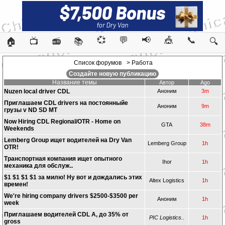
💞
💬
📢
🎪
📞
🏠
📺
📻
📚
🔍
Список форумов
> Работа
Создайте новую публикацию
Название темы
Автор
Ago
Nuzen local driver CDL
Аноним
3m
Приглашаем CDL drivers на постоянныйе
Аноним
9m
грузы v ND SD MT
Now Hiring CDL Regional/OTR - Home on
GTA
38m
Weekends
Lemberg Group ищет водителей на Dry Van
Lemberg Group
1h
OTR!
Транспортная компания ищет опытного
Ihor
1h
механика для обслуж..
$1 $1 $1 $1 за милю! Ну вот и дождались этих
Altex Logistics
1h
времен!
We're hiring company drivers $2500-$3500 per
Аноним
1h
week
Приглашаем водителей CDL A, до 35% от
PIC Logistics..
1h
gross