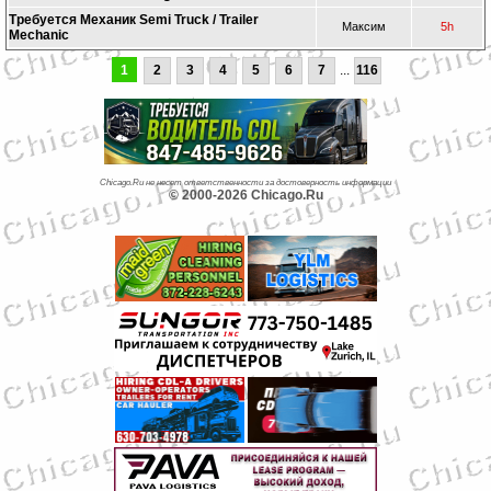
Требуется Механик Semi Truck / Trailer
Максим
5h
Mechanic
1
2
3
4
5
6
7
...
116
Chicago.Ru не несет ответственности за достоверность информации
© 2000-2026 Chicago.Ru