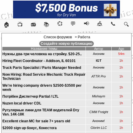
💞
💬
📢
🎪
📞
🏠
📺
📻
📚
🔍
Список форумов
> Работа
Создайте новую публикацию
Название темы
Автор
Ago
Нужны два-три человека на стройку. $20-25..
Аноним
54m
Hiring Fleet Coordinator - Addison, IL 60101
IGT
1h
Truck Parts Specialist / Parts Manager Needed
Аноним
1h
Now Hiring: Road Service Mechanic Truck Repair
ATTR Pro
1h
Technician
We're hiring company drivers $2500-$3500 per
Аноним
1h
week
Потрібен Диспетчер Partial / LTL
Mishaym
1h
Nuzen local driver CDL
Аноним
1h
Ругулярные лини для TEAM водителей Dry
CMM Freight
1h
Van. 14К-18К
Excellent clean MC for sale 7+ years old
Аноним!
1h
$2000 sign up бонус, Конестога
Glorim LLC
1h