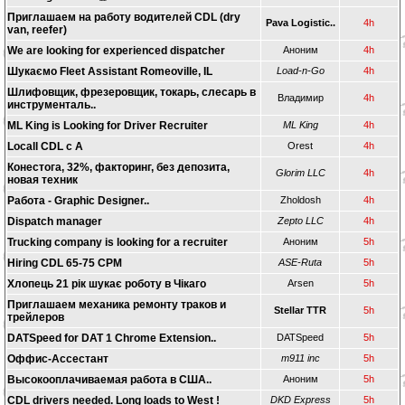
Приглашаем на работу водителей CDL (dry
Pava Logistic..
4h
van, reefer)
We are looking for experienced dispatcher
Аноним
4h
Шукаємо Fleet Assistant Romeoville, IL
Load-n-Go
4h
Шлифовщик, фрезеровщик, токарь, слесарь в
Владимир
4h
инструменталь..
ML King is Looking for Driver Recruiter
ML King
4h
Locall CDL c A
Orest
4h
Конестога, 32%, факторинг, без депозита,
Glorim LLC
4h
новая техник
Работа - Graphic Designer..
Zholdosh
4h
Dispatch manager
Zepto LLC
4h
Trucking company is looking for a recruiter
Аноним
5h
Hiring CDL 65-75 CPM
ASE-Ruta
5h
Хлопець 21 рік шукає роботу в Чікаго
Arsen
5h
Приглашаем механика ремонту траков и
Stellar TTR
5h
трейлеров
DATSpeed for DAT 1 Chrome Extension..
DATSpeed
5h
Оффис-Ассестант
m911 inc
5h
Высокооплачиваемая работа в США..
Аноним
5h
CDL drivers needed. Long loads to West !
DKD Express
5h