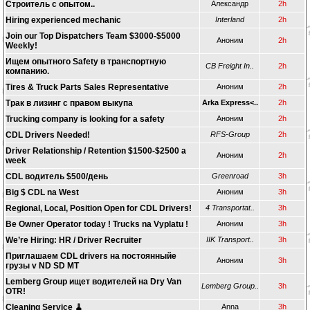
Строитель с опытом..
Александр
2h
Hiring experienced mechanic
Interland
2h
Join our Top Dispatchers Team $3000-$5000
Аноним
2h
Weekly!
Ищем опытного Safety в транспортную
CB Freight In..
2h
компанию.
Tires & Truck Parts Sales Representative
Аноним
2h
Трак в лизинг с правом выкупа
Arka Express<..
2h
Trucking company is looking for a safety
Аноним
2h
CDL Drivers Needed!
RFS-Group
2h
Driver Relationship / Retention $1500-$2500 a
Аноним
2h
week
CDL водитель $500/день
Greenroad
3h
Big $ CDL na West
Аноним
3h
Regional, Local, Position Open for CDL Drivers!
4 Transportat..
3h
Be Owner Operator today ! Trucks na Vyplatu !
Аноним
3h
We’re Hiring: HR / Driver Recruiter
IIK Transport..
3h
Приглашаем CDL drivers на постоянныйе
Аноним
3h
грузы v ND SD MT
Lemberg Group ищет водителей на Dry Van
Lemberg Group..
3h
OTR!
Cleaning Service 🧹
Anna
3h