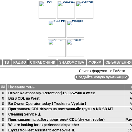
И
ТВ
РАДИО
СПРАВОЧНИК
ЗНАКОМСТВА
ФОРУМ
ОБЪЯВЛЕНИЯ
Список форумов
> Работа
Создайте новую публикацию
##
Название темы
0
Driver Relationship / Retention $1500-$2500 a week
А
0
Big $ CDL na West
А
0
Be Owner Operator today ! Trucks na Vyplatu !
А
0
Приглашаем CDL drivers на постоянныйе грузы v ND SD MT
А
0
Cleaning Service 🧹
0
Приглашаем на работу водителей CDL (dry van, reefer)
Pav
0
We are looking for experienced dispatcher
А
0
Шукаємо Fleet Assistant Romeoville, IL
Lo