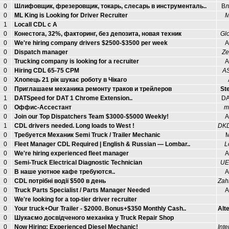
0
Шлифовщик, фрезеровщик, токарь, слесарь в инструменталь..
Вл
0
ML King is Looking for Driver Recruiter
M
1
Locall CDL c A
0
Конестога, 32%, факторинг, без депозита, новая техник
Gl
0
We're hiring company drivers $2500-$3500 per week
А
0
Dispatch manager
Ze
0
Trucking company is looking for a recruiter
А
0
Hiring CDL 65-75 CPM
A
0
Хлопець 21 рік шукає роботу в Чікаго
0
Приглашаем механика ремонту траков и трейлеров
Ste
1
DATSpeed for DAT 1 Chrome Extension..
DA
0
Оффис-Ассестант
m
0
Join our Top Dispatchers Team $3000-$5000 Weekly!
А
1
CDL drivers needed. Long loads to West !
DKD
0
Требуется Механик Semi Truck / Trailer Mechanic
М
0
Fleet Manager CDL Required | English & Russian — Lombar..
L
0
We're hiring experienced fleet manager
А
0
Semi-Truck Electrical Diagnostic Technician
UE 
0
В наше уютное кафе требуются..
А
0
CDL потрібні водії $500 в день
Zahi
0
Truck Parts Specialist / Parts Manager Needed
А
0
We're looking for a top-tier driver recruiter
0
Your truck+Our Trailer - $2000. Bonus+$350 Monthly Cash..
Alte
0
Шукаємо досвідченого механіка у Truck Repair Shop
0
Now Hiring: Experienced Diesel Mechanic!
Inte