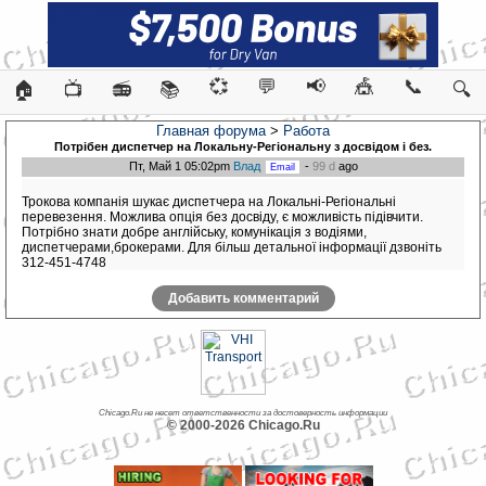
💞
💬
📢
🎪
📞
🏠
📺
📻
📚
🔍
Главная форума
>
Работа
Потрібен диспетчер на Локальну-Регіональну з досвідом і без.
Пт, Май 1 05:02pm
Влад
-
99 d
ago
Трокова компанія шукає диспетчера на Локальні-Регіональні
перевезення. Можлива опція без досвіду, є можливість підівчити.
Потрібно знати добре англійську, комунікація з водіями,
диспетчерами,брокерами. Для більш детальної інформації дзвоніть
312-451-4748
Добавить комментарий
Chicago.Ru не несет ответственности за достоверность информации
© 2000-2026 Chicago.Ru