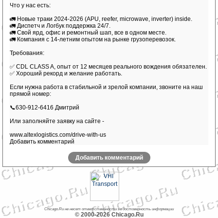
Что у нас есть:
🚛 Новые траки 2024-2026 (APU, reefer, microwave, inverter) inside.
🚛 Диспетч и Логбук поддержка 24/7.
🚛 Свой ярд, офис и ремонтный шап, все в одном месте.
🚛 Компания с 14-летним опытом на рынке грузоперевозок.
Требования:
✅ CDL CLASS A, опыт от 12 месяцев реального вождения обязателен.
✅ Хороший рекорд и желание работать.
Если нужна работа в стабильной и зрелой компании, звоните на наш
прямой номер:
📞630-912-6416 Дмитрий
Или заполняйте заявку на сайте -
www.altexlogistics.com/drive-with-us
Добавить комментарий
Добавить комментарий
Chicago.Ru не несет ответственности за достоверность информации
© 2000-2026 Chicago.Ru