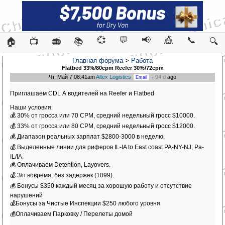
💞
💬
📢
🎪
📞
🏠
📺
📻
📚
🔍
Главная форума
>
Работа
Flatbed 33%/80cpm Reefer 30%/72cpm
Чт, Май 7 08:41am
Altex Logistics
-
94 d
ago
Приглашаем CDL А водителей на Reefer и Flatbed
Наши условия:
💰 30% от гросса или 70 CPM, средний недельный гросс $10000.
💰 33% от гросса или 80 CPM, средний недельный гросс $12000.
💰 Диапазон реальных зарплат $2800-3000 в неделю.
💰 Выделенные линии для риферов IL-IA to East coast PA-NY-NJ; Pa-
IL/IA.
💰 Оплачиваем Detention, Layovers.
💰 З/п вовремя, без задержек (1099).
💰 Бонусы $350 каждый месяц за хорошую работу и отсутствие
нарушений
💰Бонусы за Чистые Инспекции $250 любого уровня
💰Оплачиваем Парковку / Перелеты домой