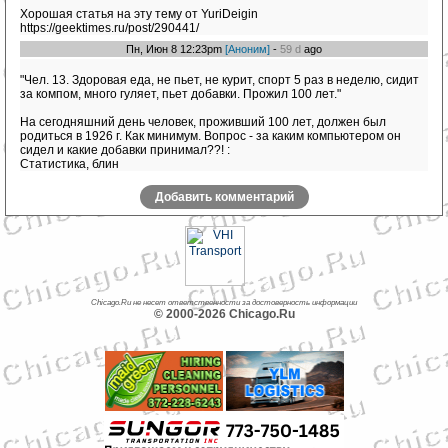
Хорошая статья на эту тему от YuriDeigin
https://geektimes.ru/post/290441/
Пн, Июн 8 12:23pm
[Аноним]
-
59 d
ago
"Чел. 13. Здоровая еда, не пьет, не курит, спорт 5 раз в неделю, сидит
за компом, много гуляет, пьет добавки. Прожил 100 лет."
На сегодняшний день человек, проживший 100 лет, должен был
родиться в 1926 г. Как минимум. Вопрос - за каким компьютером он
сидел и какие добавки принимал??! :
Статистика, блин
Добавить комментарий
Chicago.Ru не несет ответственности за достоверность информации
© 2000-2026 Chicago.Ru