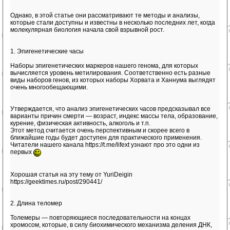
Однако, в этой статье они рассматривают те методы и анализы,
которые стали доступны и известны в несколько последних лет, когда
молекулярная биология начала свой взрывной рост.
1. Эпигенетические часы
Наборы эпигенетических маркеров нашего генома, для которых
вычисляется уровень метилирования. Соответственно есть разные
виды наборов генов, из которых наборы Хорвата и Ханнума выглядят
очень многообещающими.
Утверждается, что анализ эпигенетических часов предсказывал все
варианты причин смерти — возраст, индекс массы тела, образование,
курение, физическая активность, алкоголь и т.п.
Этот метод считается очень перспективным и скорее всего в
ближайшие годы будет доступен для практического применения.
Читатели нашего канала https://t.me/lifext узнают про это одни из
первых
Хорошая статья на эту тему от YuriDeigin
https://geektimes.ru/post/290441/
2. Длина теломер
Толемеры — повторяющиеся последовательности на концах
хромосом, которые, в силу биохимического механизма деления ДНК,