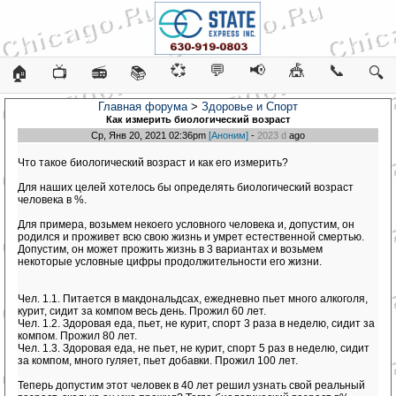
💞
💬
📢
🎪
📞
🏠
📺
📻
📚
🔍
Главная форума
>
Здоровье и Спорт
Как измерить биологический возраст
Ср, Янв 20, 2021 02:36pm
[Аноним]
-
2023 d
ago
Что такое биологический возраст и как его измерить?
Для наших целей хотелось бы определять биологический возраст
человека в %.
Для примера, возьмем некоего условного человека и, допустим, он
родился и проживет всю свою жизнь и умрет естественной смертью.
Допустим, он может прожить жизнь в 3 вариантах и возьмем
некоторые условные цифры продолжительности его жизни.
Чел. 1.1. Питается в макдональдсах, ежедневно пьет много алкоголя,
курит, сидит за компом весь день. Прожил 60 лет.
Чел. 1.2. Здоровая еда, пьет, не курит, спорт 3 раза в неделю, сидит за
компом. Прожил 80 лет.
Чел. 1.3. Здоровая еда, не пьет, не курит, спорт 5 раз в неделю, сидит
за компом, много гуляет, пьет добавки. Прожил 100 лет.
Теперь допустим этот человек в 40 лет решил узнать свой реальный