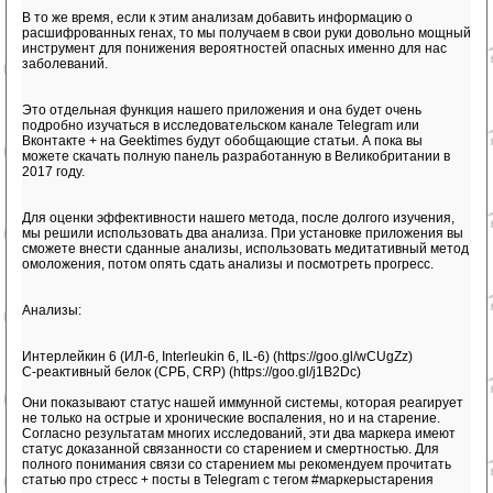
В то же время, если к этим анализам добавить информацию о
расшифрованных генах, то мы получаем в свои руки довольно мощный
инструмент для понижения вероятностей опасных именно для нас
заболеваний.
Это отдельная функция нашего приложения и она будет очень
подробно изучаться в исследовательском канале Telegram или
Вконтакте + на Geektimes будут обобщающие статьи. А пока вы
можете скачать полную панель разработанную в Великобритании в
2017 году.
Для оценки эффективности нашего метода, после долгого изучения,
мы решили использовать два анализа. При установке приложения вы
сможете внести сданные анализы, использовать медитативный метод
омоложения, потом опять сдать анализы и посмотреть прогресс.
Анализы:
Интерлейкин 6 (ИЛ-6, Interleukin 6, IL-6) (https://goo.gl/wCUgZz)
С-реактивный белок (СРБ, CRP) (https://goo.gl/j1B2Dc)
Они показывают статус нашей иммунной системы, которая реагирует
не только на острые и хронические воспаления, но и на старение.
Согласно результатам многих исследований, эти два маркера имеют
статус доказанной связанности со старением и смертностью. Для
полного понимания связи со старением мы рекомендуем прочитать
статью про стресс + посты в Telegram с тегом #маркерыстарения