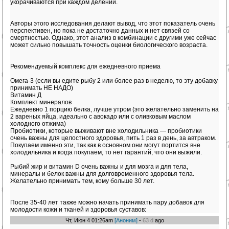
укорачиваются при каждом делении.
Авторы этого исследования делают вывод, что этот показатель очень
перспективен, но пока не достаточно данных и нет связей со
смертностью. Однако, этот анализ в комбинации с другими уже сейчас
может сильно повышать точность оценки биологического возраста.
Рекомендуемый комплекс для ежедневного приема
Омега-3 (если вы едите рыбу 2 или более раз в неделю, то эту добавку
принимать НЕ НАДО)
Витамин Д
Комплект минералов
Ежедневно 1 порцию белка, лучше утром (это желательно заменить на
2 вареных яйца, идеально с авокадо или с оливковым маслом
холодного отжима)
Пробиотики, которые выживают вне холодильника — пробиотики
очень важны для целостного здоровья, пить 1 раз в день, за автраком.
Покупаем именно эти, так как в основном они могут портится вне
холодильника и когда покупаем, то нет гарантий, что они выжили.
Рыбий жир и витамин D очень важны и для мозга и для тела,
минералы и белок важны для долговременного здоровья тела.
Желательно принимать тем, кому больше 30 лет.
После 35-40 лет также можно начать принимать пару добавок для
молодости кожи и тканей и здоровья суставов:
Чт, Июн 4 01:26am
[Аноним]
-
63 d
ago