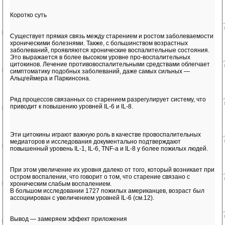
Коротко суть
Существует прямая связь между старением и ростом заболеваемости
хроническими болезнями. Также, с большинством возрастных
заболеваний, проявляются хронические воспалительные состояния.
Это выражается в более высоком уровне про-воспалительных
цитокинов. Лечение противовоспалительными средствами облегчает
симптоматику подобных заболеваний, даже самых сильных —
Альцгеймера и Паркинсона.
Ряд процессов связанных со старением разрегулирует систему, что
приводит к повышению уровней IL-6 и IL-8.
Эти цитокины играют важную роль в качестве провоспалительных
медиаторов и исследования документально подтверждают
повышенный уровень IL-1, IL-6, TNF-a и IL-8 у более пожилых людей.
При этом увеличение их уровня далеко от того, который возникает при
остром воспалении, что говорит о том, что старение связано с
хроническим слабым воспалением.
В большом исследовании 1727 пожилых американцев, возраст был
ассоциирован с увеличением уровней IL-6 (см.12).
Вывод — замеряем эффект приложения