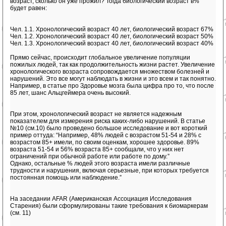
возраст, сколько он уже прожил? Тогда биологический возраст в%
будет равен:
Чел. 1.1. Хронологический возраст 40 лет, биологический возраст 67%
Чел. 1.2. Хронологический возраст 40 лет, биологический возраст 50%
Чел. 1.3. Хронологический возраст 40 лет, биологический возраст 40%
Прямо сейчас, происходит глобальное увеличение популяции
пожилых людей, так как продолжительность жизни растет. Увеличение
хронологического возраста сопровождается множеством болезней и
нарушений. Это все могут наблюдать в жизни и это всем и так понятно.
Например, в статье про Здоровье мозга была цифра про то, что после
85 лет, шанс Альцгеймера очень высокий.
При этом, хронологический возраст не является надежным
показателем для измерения риска каких-либо нарушений. В статье
№10 (см.10) было проведено большое исследование и вот короткий
пример оттуда: “Например, 48% людей с возрастом 51-54 и 28% с
возрастом 85+ имели, по своим оценкам, хорошее здоровье. 89%
возраста 51-54 и 56% возраста 85+ сообщали, что у них нет
ограничений при обычной работе или работе по дому.”
Однако, остальные % людей этого возраста имели различные
трудности и нарушения, включая серьезные, при которых требуется
постоянная помощь или наблюдение.”
На заседании AFAR (Американская Ассоциация Исследования
Старения) были сформулированы такие требования к биомаркерам
(см. 11)