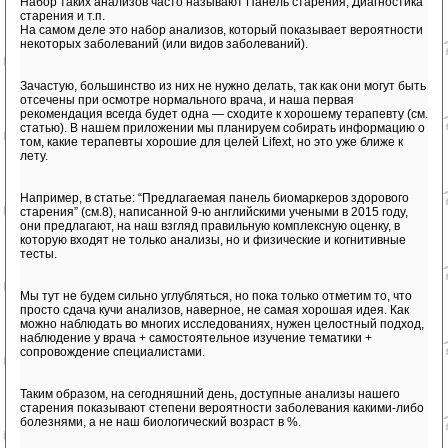
Набор таких анализов часто называют Панель старения, Диагностика
старения и т.п.
На самом деле это набор анализов, который показывает вероятности
некоторых заболеваний (или видов заболеваний).
Зачастую, большинство из них не нужно делать, так как они могут быть
отсечены при осмотре нормального врача, и наша первая
рекомендация всегда будет одна — сходите к хорошему терапевту (см.
статью). В нашем приложении мы планируем собирать информацию о
том, какие терапевты хорошие для целей Lifext, но это уже ближе к
лету.
Например, в статье: “Предлагаемая панель биомаркеров здорового
старения” (см.8), написанной 9-ю английскими учеными в 2015 году,
они предлагают, на наш взгляд правильную комплексную оценку, в
которую входят не только анализы, но и физические и когнитивные
тесты.
Мы тут не будем сильно углубляться, но пока только отметим то, что
просто сдача кучи анализов, наверное, не самая хорошая идея. Как
можно наблюдать во многих исследованиях, нужен целостный подход,
наблюдение у врача + самостоятельное изучение тематики +
сопровождение специалистами.
Таким образом, на сегодняшний день, доступные анализы нашего
старения показывают степени вероятности заболевания какими-либо
болезнями, а не наш биологический возраст в %.