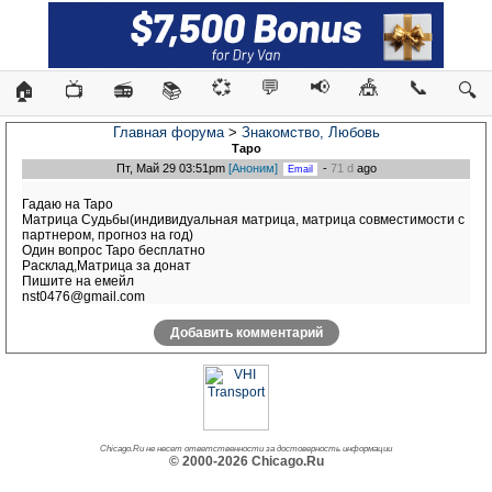
💞
💬
📢
🎪
📞
🏠
📺
📻
📚
🔍
Главная форума
>
Знакомство, Любовь
Таро
Пт, Май 29 03:51pm
[Аноним]
-
71 d
ago
Гадаю на Таро
Матрица Судьбы(индивидуальная матрица, матрица совместимости с
партнером, прогноз на год)
Один вопрос Таро бесплатно
Расклад,Матрица за донат
Пишите на емейл
nst0476@gmail.com
Добавить комментарий
Chicago.Ru не несет ответственности за достоверность информации
© 2000-2026 Chicago.Ru