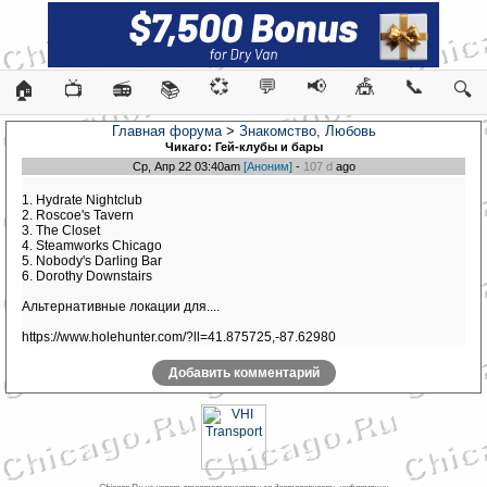
💞
💬
📢
🎪
📞
🏠
📺
📻
📚
🔍
Главная форума
>
Знакомство, Любовь
Чикаго: Гей-клубы и бары
Ср, Апр 22 03:40am
[Аноним]
-
107 d
ago
1. Hydrate Nightclub
2. Roscoe's Tavern
3. The Closet
4. Steamworks Chicago
5. Nobody's Darling Bar
6. Dorothy Downstairs
Альтернативные локации для....
https://www.holehunter.com/?ll=41.875725,-87.62980
Добавить комментарий